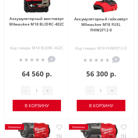
Аккумуляторный винтовёрт
Аккумуляторный гайковёрт
Milwaukee M18 BLIDRC-402C
Milwaukee M18 FUEL
FHIW2F12-0
Код товара: M18 BLIDRC-402C
Код товара: M18 FHIW2F12-0
0
0
64 560 р.
56 300 р.
-
+
-
+
В КОРЗИНУ
В КОРЗИНУ
Новинка
Новинка