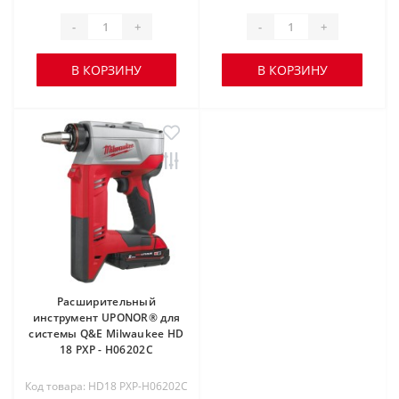
-
+
-
+
В КОРЗИНУ
В КОРЗИНУ
Расширительный
инструмент UPONOR® для
системы Q&E Milwaukee HD
18 PXP - H06202C
Код товара: HD18 PXP-H06202C