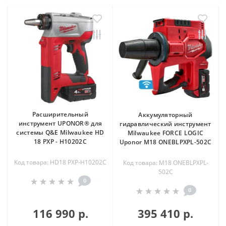
Расширительный
Аккумуляторный
инструмент UPONOR® для
гидравлический инструмент
системы Q&E Milwaukee HD
Milwaukee FORCE LOGIC
18 PXP - H10202C
Uponor M18 ONEBLPXPL-502C
Код товара: HD18 PXP-H10202C
Код товара: M18 ONEBLPXPL-
502C
0
0
116 990 р.
395 410 р.