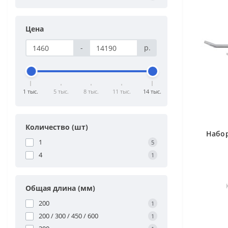
Цена
-
р.
1 тыс.
5 тыс.
8 тыс.
11 тыс.
14 тыс.
Количество (шт)
Набор
1
5
4
1
Общая длина (мм)
200
1
200 / 300 / 450 / 600
1