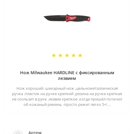
Нож Milwaukee HARDLINE с фиксированным
лезвием
Нож хороший. шикарный нож ,цельнометаллическая
ручка .пластик на ручке крепкий ,резина на ручке крепкая
не скользит в руке .лезвие крепкое .когда пришёл потачил
об кожаный ремень -просто режит легко 5+!. ..
Артем