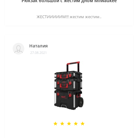
Рюкзак большой с жестим дном Milwaukee
ЖЕСТИИИИИМ!!! жестим жестим..
Наталия
27.08.2021