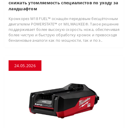
снижать утомляемость специалистов по уходу за
ландшафтом
Кромкорез M18 FUEL™ оснащён передовым бесщёточным
двигателем POWERSTATE™ от MILWAUKEE®. Такое решение
поддерживает более высокую скорость ножа, обеспечивая
более чистую и быструю обработку кромок и превосходя
бензиновые аналоги как по мощности, так и по э..
24.05.2026