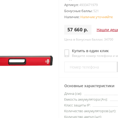
Артикул:
4933471979
Бонусные баллы:
521
Наличие:
Наличие уточняйте
57 660 р.
Нашли деш
Цена в бонусных баллах: 34700
Купить в один клик
Введите номер телефона и 
Основные характеристики
Длина (см):
Емкость аккумулятора (Ач):
Класс защиты IP:
Количество аккумуляторов (шт):
Количество ампул (шт):