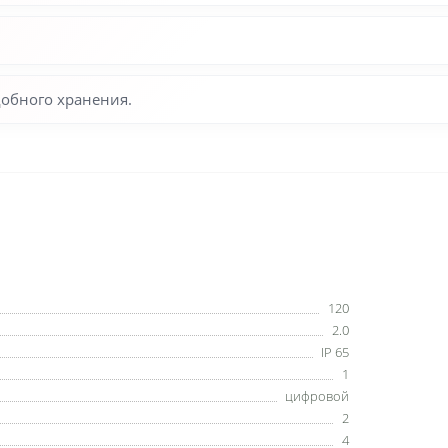
добного хранения.
120
2.0
IP 65
1
цифровой
2
4