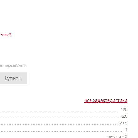
евле?
мы перезвоним
Купить
Все характеристики
120
2.0
IP 65
1
цифровой