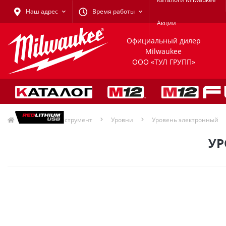
Наш адрес
Время работы
Акции
Официальный дилер
Milwaukee
ООО «ТУЛ ГРУПП»
Ручной инструмент
Уровни
Уровень электронный
УР