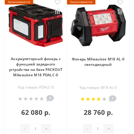
Заканчивается
Заканчивается
Аккумуляторный фонарь с
Фонарь Milwaukee M18 AL-0
функцией зарядного
светодиодный
устройства на базе PACKOUT
Milwaukee M18 POALC-0
Код товара: POALC-0
Код товара: M18 AL-0
0
1
62 080 р.
28 760 р.
-
+
-
+