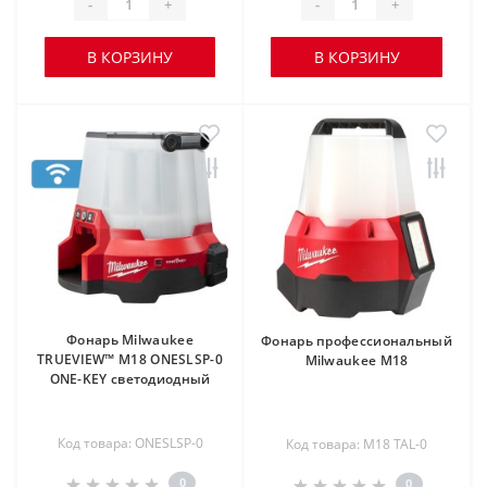
-
+
-
+
В КОРЗИНУ
В КОРЗИНУ
Фонарь Milwaukee
Фонарь профессиональный
TRUEVIEW™ M18 ONESLSP-0
Milwaukee M18
ONE-KEY светодиодный
Код товара: ONESLSP-0
Код товара: M18 TAL-0
0
0