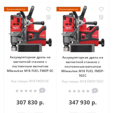
Заканчивается
Заканчивается
Аккумуляторная дрель на
Аккумуляторная дрель на
магнитной станине с
магнитной станине с
постоянным магнитом
постоянным магнитом
Milwaukee M18 FUEL FMDP-0C
Milwaukee M18 FUEL FMDP-
502C
Код товара: M18 FMDP-0C
Код товара: M18 FMDP-502C
0
0
307 830 р.
347 930 р.