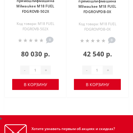
прямошлифмашина
прямошлифмашина
Milwaukee M18 FUEL
Milwaukee M18 FUEL
FDGROVB-502X
FDGROVPDB-0X
Код товара: M18 FUEL
Код товара: M18 FUEL
FDGROVB-502X
FDGROVPDB-0X
0
0
80 030 р.
42 540 р.
-
+
-
+
В КОРЗИНУ
В КОРЗИНУ
Хотите узнавать первым об акциях и скидках?