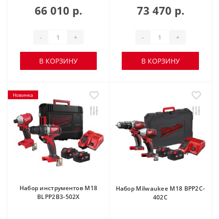
66 010 р.
73 470 р.
-
+
-
+
В КОРЗИНУ
В КОРЗИНУ
Новинка
Набор инструментов M18
Набор Milwaukee M18 BPP2C-
BLPP2B3-502X
402C