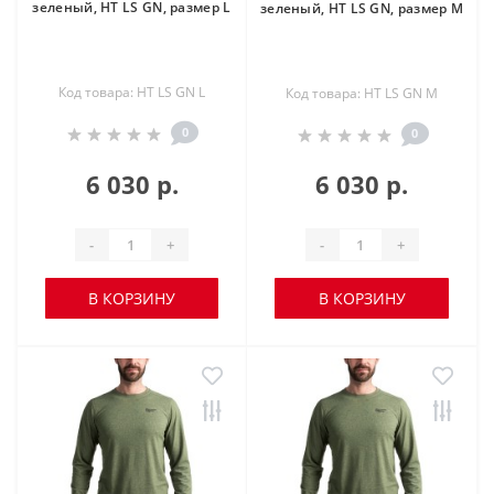
зеленый, HT LS GN, размер L
зеленый, HT LS GN, размер M
Код товара: HT LS GN L
Код товара: HT LS GN M
0
0
6 030 р.
6 030 р.
-
+
-
+
В КОРЗИНУ
В КОРЗИНУ