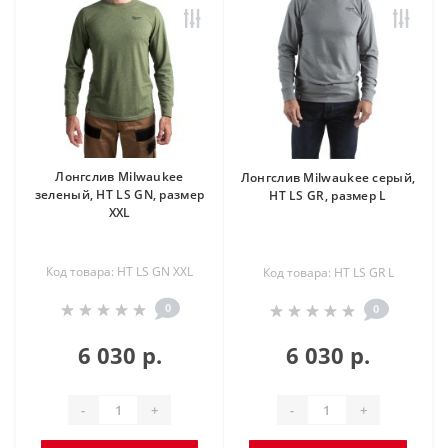
Лонгслив Milwaukee
Лонгслив Milwaukee серый,
зеленый, HT LS GN, размер
HT LS GR, размер L
XXL
Код товара: HT LS GN XXL
Код товара: HT LS GR L
0
0
6 030 р.
6 030 р.
-
+
-
+