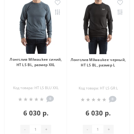
Лонгслив Milwaukee синий,
Лонгслив Milwaukee черный,
HT LS BL, размер XXL
HT LS BL, размер L
Код товара: HT LS BLU XXL
Код товара: HT LS GR L
0
0
6 030 р.
6 030 р.
-
+
-
+