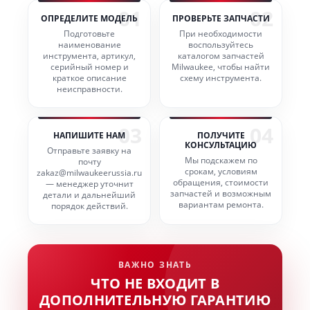
01
02
ОПРЕДЕЛИТЕ МОДЕЛЬ
ПРОВЕРЬТЕ ЗАПЧАСТИ
Подготовьте
При необходимости
наименование
воспользуйтесь
инструмента, артикул,
каталогом запчастей
серийный номер и
Milwaukee, чтобы найти
краткое описание
схему инструмента.
неисправности.
03
04
НАПИШИТЕ НАМ
ПОЛУЧИТЕ
КОНСУЛЬТАЦИЮ
Отправьте заявку на
Мы подскажем по
почту
срокам, условиям
zakaz@milwaukeerussia.ru
обращения, стоимости
— менеджер уточнит
запчастей и возможным
детали и дальнейший
вариантам ремонта.
порядок действий.
ВАЖНО ЗНАТЬ
ЧТО НЕ ВХОДИТ В
ДОПОЛНИТЕЛЬНУЮ ГАРАНТИЮ