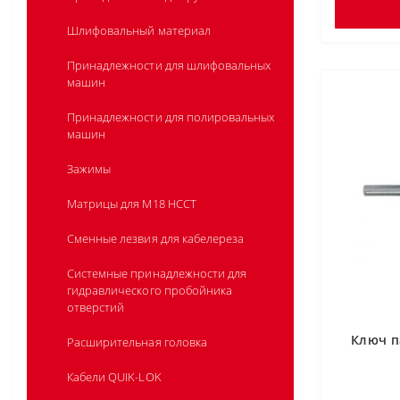
Shockwave™ ударные кольцевые пилы
Быстрозажимные гайки Fixtec
Шлифовальный материал
Биты для шуруповертов PH
Принадлежности для шлифовальных
машин
OSD2 - угловая насадка для
шуруповерта / дрель
Принадлежности для полировальных
машин
Зажимы
Матрицы для M18 HCCT
Сменные лезвия для кабелереза
Системные принадлежности для
гидравлического пробойника
отверстий
Ключ п
Расширительная головка
Кабели QUIK-LOK