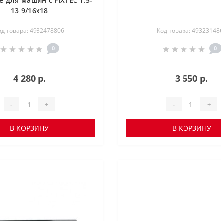
e для машин с FIXTEC 1.5-
13 9/16x18
од товара: 4932478806
Код товара: 49323148
0
0
4 280 р.
3 550 р.
-
+
-
+
В КОРЗИНУ
В КОРЗИНУ