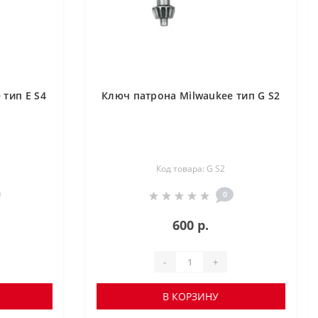
 тип E S4
Ключ патрона Milwaukee тип G S2
Код товара: G S2
0
600 р.
-
+
В КОРЗИНУ