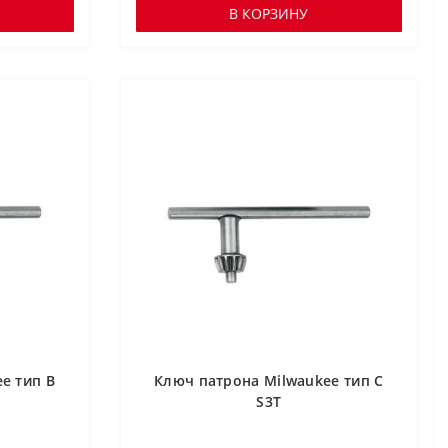
В КОРЗИНУ
e тип B
Ключ патрона Milwaukee тип C
S3T