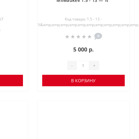
Milwaukee 1.5 - 13 — ½"
67
Код товара: 1.5 - 13 -
½&amp;amp;amp;amp;amp;amp;amp;amp;amp;amp;amp
0
5 000 р.
-
+
В КОРЗИНУ