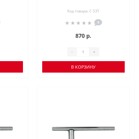
Код товара: C S3T
0
870 р.
-
+
В КОРЗИНУ