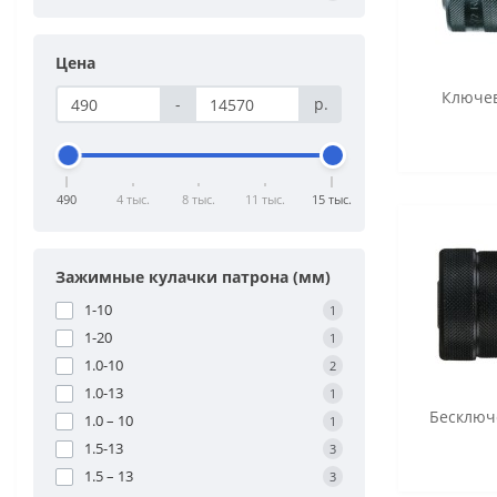
Цена
Ключе
-
р.
490
4 тыс.
8 тыс.
11 тыс.
15 тыс.
Зажимные кулачки патрона (мм)
1-10
1
1-20
1
1.0-10
2
1.0-13
1
Бесключ
1.0 – 10
1
1.5-13
3
1.5 – 13
3