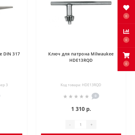
0
0
e DIN 317
Ключ для патрона Milwaukee
HDE13RQD
0
мер 3
Код товара: HDE13RQD
0
1 310 р.
-
+