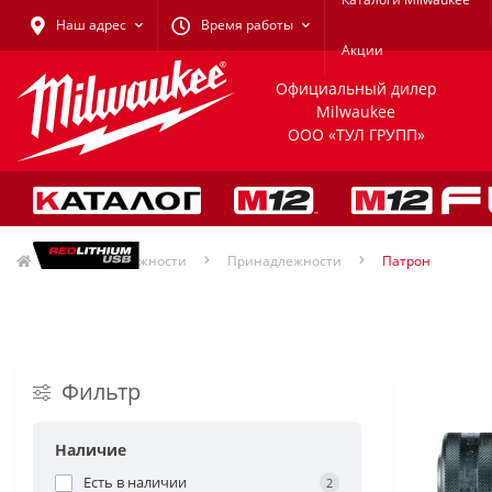
Наш адрес
Время работы
Акции
Официальный дилер
Milwaukee
ООО «ТУЛ ГРУПП»
Принадлежности
Принадлежности
Патрон
Фильтр
Наличие
Есть в наличии
2