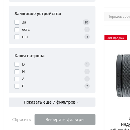
Замковое устройство
да
10
есть
1
нет
3
Хит продаж
Ключ патрона
D
1
H
1
А
1
С
2
Показать еще 7 фильтров
Сбросить
Выберите фильтры
инд