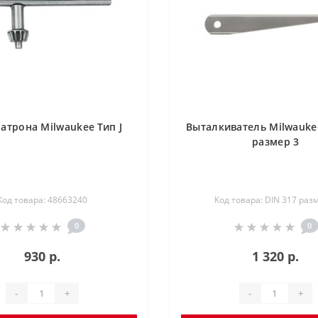
атрона Milwaukee Тип J
Выталкиватель Milwauke
размер 3
Код товара: 48663240
Код товара: DIN 317 раз
0
0
930 р.
1 320 р.
-
+
-
+