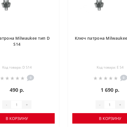
атрона Milwaukee тип D
Ключ патрона Milwaukee
S14
Код товара: D S14
Код товара: E S4
0
0
490 р.
1 690 р.
-
+
-
+
В КОРЗИНУ
В КОРЗИНУ