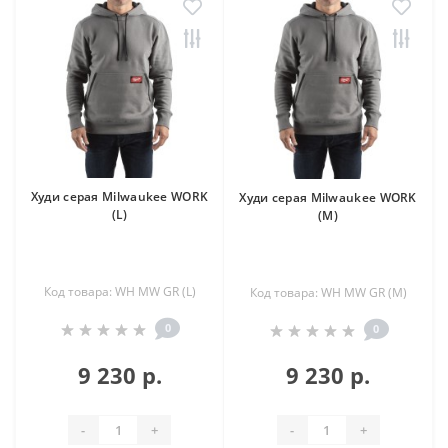
Худи серая Milwaukee WORK
Худи серая Milwaukee WORK
(L)
(M)
Код товара: WH MW GR (L)
Код товара: WH MW GR (M)
0
0
9 230 р.
9 230 р.
-
+
-
+