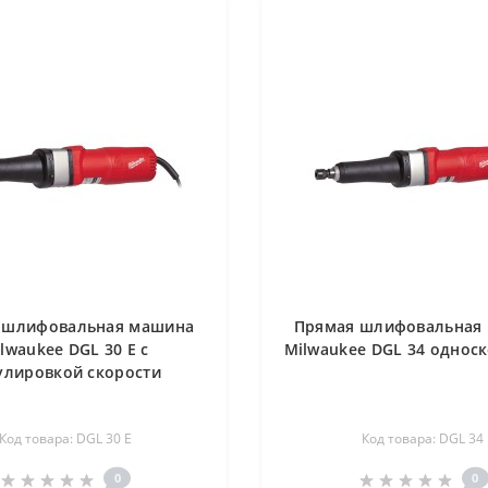
 шлифовальная машина
Прямая шлифовальная
lwaukee DGL 30 E с
Milwaukee DGL 34 однос
улировкой скорости
Код товара: DGL 30 E
Код товара: DGL 34
0
0