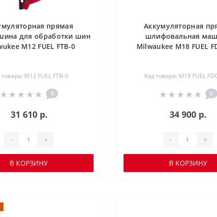
умуляторная прямая
Аккумуляторная пр
ина для обработки шин
шлифовальная ма
wukee M12 FUEL FTB-0
Milwaukee M18 FUEL F
 товара: M12 FUEL FTB-0
Код товара: M18 FUEL FD
0
0
31 610 р.
34 900 р.
-
+
-
+
В КОРЗИНУ
В КОРЗИНУ