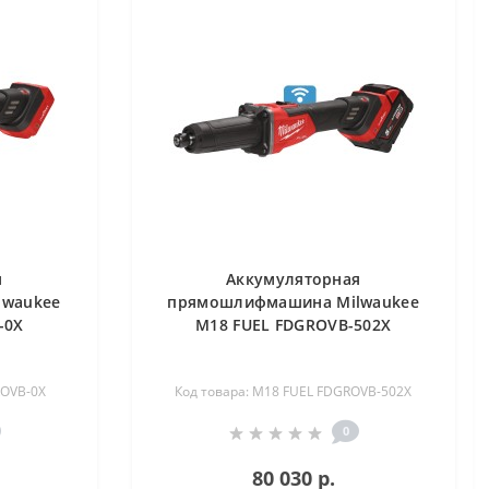
я
Аккумуляторная
lwaukee
прямошлифмашина Milwaukee
-0X
M18 FUEL FDGROVB-502X
ROVB-0X
Код товара: M18 FUEL FDGROVB-502X
0
80 030 р.