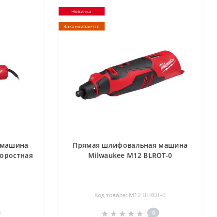
Новинка
Заканчивается
 машина
Прямая шлифовальная машина
коростная
Milwaukee M12 BLROT-0
Код товара: M12 BLROT-0
0