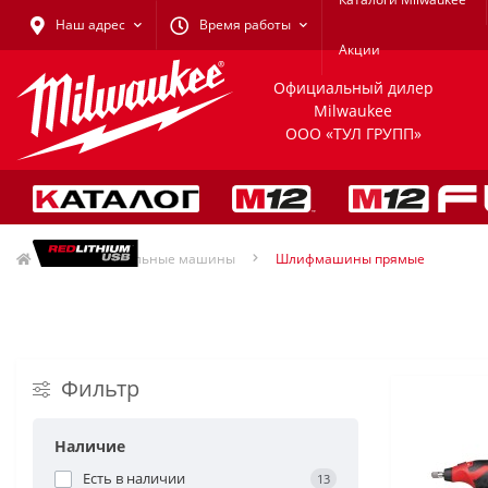
Наш адрес
Время работы
Акции
Официальный дилер
Milwaukee
ООО «ТУЛ ГРУПП»
Шлифовальные машины
Шлифмашины прямые
Фильтр
Наличие
Есть в наличии
13