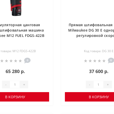
муляторная цанговая
Прямая шлифовальная
шлифовальная машина
Milwaukee DG 30 E одно
kee M12 FUEL FDGS-422B
регулировкой скор
 товара: M12 FDGS-422B
Код товара: DG 30 E
0
0
65 280 р.
37 600 р.
-
+
-
+
В КОРЗИНУ
В КОРЗИНУ