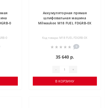
ямая
Аккумуляторная прямая
шина
шлифовальная машина
DGRB-0
Milwaukee M18 FUEL FDGRB-0X
GRB-0
Код товара: M18 FUEL FDGRB-0X
0
35 640 р.
-
+
В КОРЗИНУ