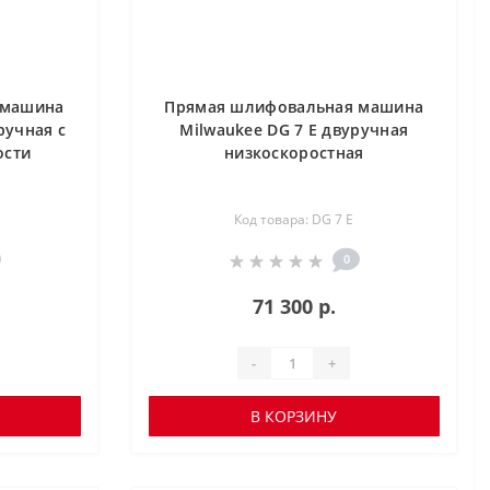
 машина
Прямая шлифовальная машина
ручная с
Milwaukee DG 7 E двуручная
ости
низкоскоростная
Код товара: DG 7 E
0
71 300 р.
-
+
В КОРЗИНУ