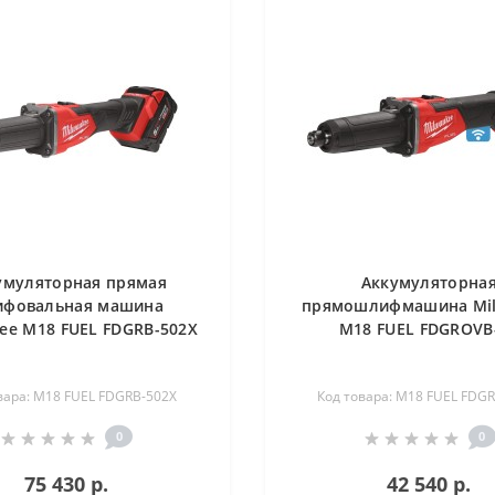
умуляторная прямая
Аккумуляторна
фовальная машина
прямошлифмашина Mi
ee M18 FUEL FDGRB-502X
M18 FUEL FDGROVB
вара: M18 FUEL FDGRB-502X
Код товара: M18 FUEL FDG
0
0
75 430 р.
42 540 р.