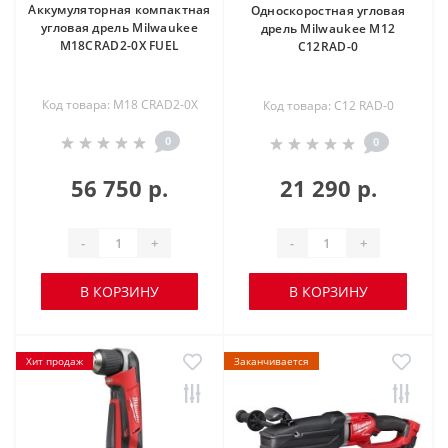
Аккумуляторная компактная
Односкоростная угловая
угловая дрель Milwaukee
дрель Milwaukee M12
M18CRAD2-0X FUEL
C12RAD-0
Код товара: M18 CRAD2-0X
Код товара: C12 RAD-0
0
0
56 750 р.
21 290 р.
-
+
-
+
В КОРЗИНУ
В КОРЗИНУ
Хит продаж
Заканчивается