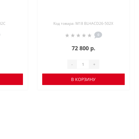
02C
Код товара: M18 BLHACD26-502X
0
72 800 р.
-
+
В КОРЗИНУ