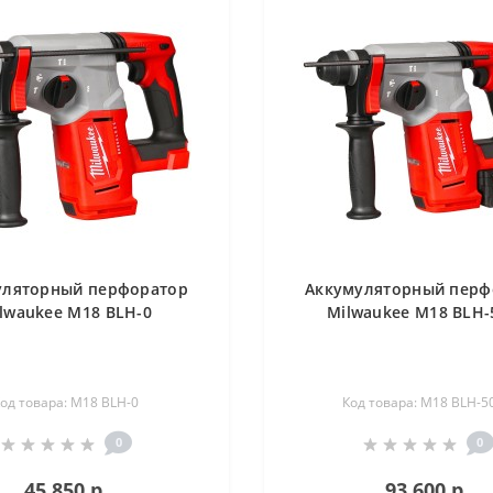
уляторный перфоратор
Аккумуляторный перф
lwaukee M18 BLH-0
Milwaukee M18 BLH-
од товара: M18 BLH-0
Код товара: M18 BLH-5
0
0
45 850 р.
93 600 р.