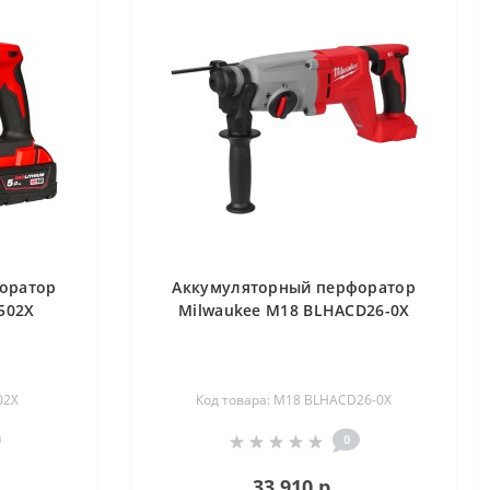
оратор
Аккумуляторный перфоратор
502X
Milwaukee M18 BLHACD26-0X
02X
Код товара: M18 BLHACD26-0X
0
33 910 р.