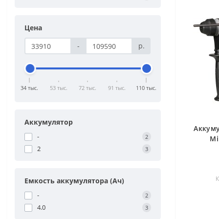
Цена
-
р.
34 тыс.
53 тыс.
72 тыс.
91 тыс.
110 тыс.
Аккумулятор
Аккум
-
2
Mi
2
3
К
Емкость аккумулятора (Ач)
-
2
4.0
3