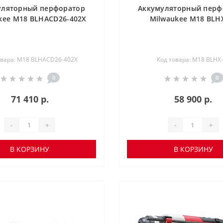
уляторный перфоратор
Аккумуляторный перф
kee M18 BLHACD26-402X
Milwaukee M18 BLH
овара: M18 BLHACD26-402X
Код товара: M18 BLHX
0
0
71 410 р.
58 900 р.
-
+
-
+
В КОРЗИНУ
В КОРЗИНУ