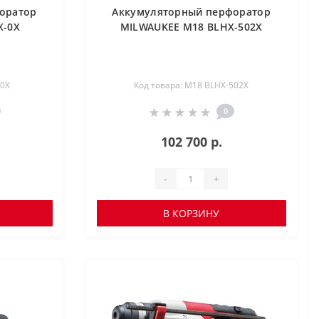
оратор
Аккумуляторный перфоратор
X-0X
MILWAUKEE M18 BLHX-502X
-0X
Код товара: M18 BLHX-502X
0
102 700 р.
-
+
В КОРЗИНУ