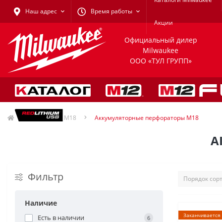
Наш адрес
Время работы
Акции
Официальный дилер
Milwaukee
ООО «ТУЛ ГРУПП»
Milwaukee M18
Аккумуляторные перфораторы M18
А
Фильтр
Наличие
Заканчивается
Есть в наличии
6