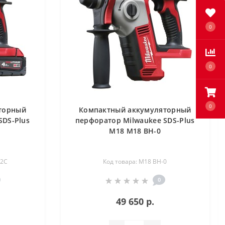
0
0
0
торный
Компактный аккумуляторный
SDS-Plus
перфоратор Milwaukee SDS-Plus
М18 M18 BH-0
02C
Код товара: M18 BH-0
0
49 650 р.