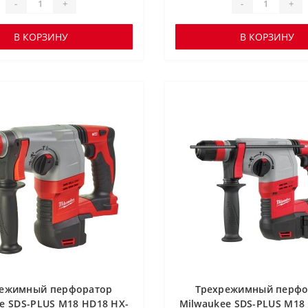
-
+
-
+
В КОРЗИНУ
В КОРЗИНУ
режимный перфоратор
Трехрежимный перфо
e SDS-PLUS М18 HD18 HX-
Milwaukee SDS-PLUS М18