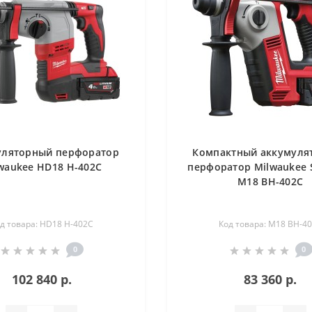
уляторный перфоратор
Компактный аккумуля
waukee HD18 H-402C
перфоратор Milwaukee 
M18 BH-402C
д товара: HD18 H-402C
Код товара: M18 BH-4
0
0
102 840 р.
83 360 р.