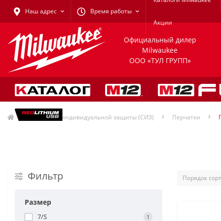
Наш адрес
Время работы
Акции
Официальный дилер
Milwaukee
ООО «ТУЛ ГРУПП»
Средства индивидуальной защиты (СИЗ)
Перчатки
Фильтр
Размер
7/S
1