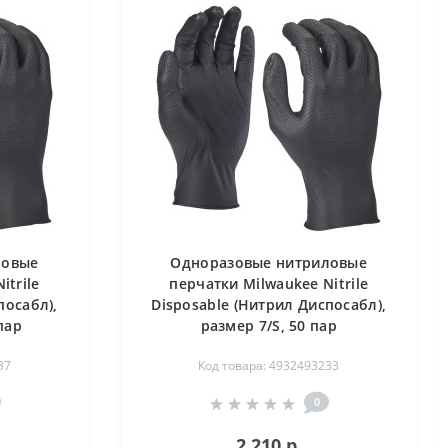
ловые
Одноразовые нитриловые
itrile
перчатки Milwaukee Nitrile
посабл),
Disposable (Нитрил Диспосабл),
пар
размер 7/S, 50 пар
37
Код товара: 4932493233
0
2 210 р.