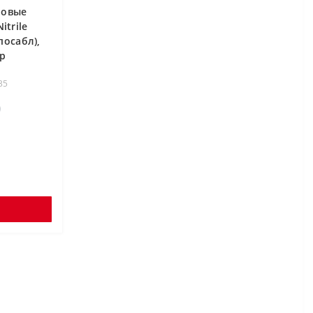
ловые
itrile
посабл),
ар
35