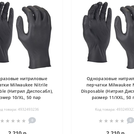
разовые нитриловые
Одноразовые нитри
тки Milwaukee Nitrile
перчатки Milwaukee N
ble (Нитрил Диспосабл),
Disposable (Нитрил Дис
змер 10/XL, 50 пар
размер 11/XXL, 50 
од товара: 4932493236
Код товара: 49324932
0
0
2 210 р.
2 210 р.