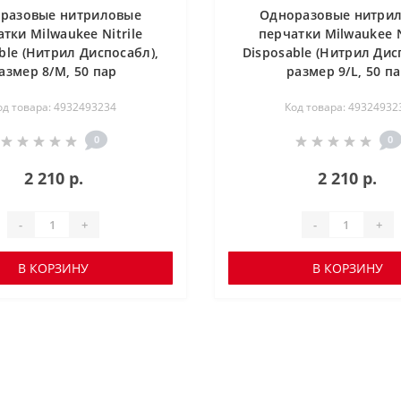
разовые нитриловые
Одноразовые нитри
тки Milwaukee Nitrile
перчатки Milwaukee N
ble (Нитрил Диспосабл),
Disposable (Нитрил Дис
азмер 8/M, 50 пар
размер 9/L, 50 п
од товара: 4932493234
Код товара: 49324932
0
0
2 210 р.
2 210 р.
-
+
-
+
В КОРЗИНУ
В КОРЗИНУ