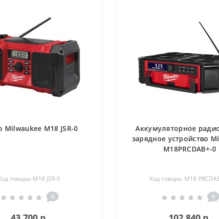
 Milwaukee M18 JSR-0
Аккумуляторное радио
зарядное устройство M
M18PRCDAB+-0
Код товара: M18 JSR-0
Код товара: M18 PRCDA
0
0
43 700 р.
102 840 р.