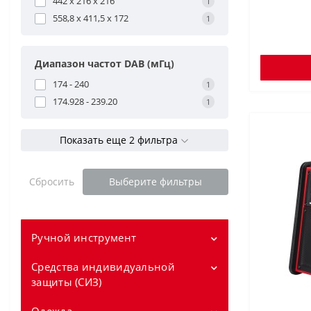
442 x 216 x 216
1
558,8 x 411,5 x 172
1
Диапазон частот DAB (мГц)
174 - 240
1
174.928 - 239.20
1
Показать еще 2 фильтра
Сбросить
Выберите фильтры
Ручной инструмент
Средства индивидуальной
Измерение
защиты (СИЗ)
Короткие рулетки
Уровни
Перчатки