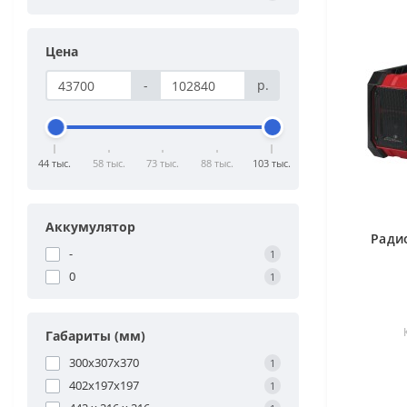
Цена
-
р.
44 тыс.
58 тыс.
73 тыс.
88 тыс.
103 тыс.
Аккумулятор
Радио
-
1
0
1
Габариты (мм)
300х307х370
1
402х197х197
1