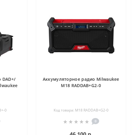
 DAD+/
Аккумуляторное радио Milwaukee
ilwaukee
M18 RADDAB+G2-0
B+-0
Код товара: M18 RADDAB+G2-0
0
46 100 р.