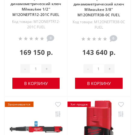
динамометрический ключ
динамометрический ключ
Milwaukee 1/2''
Milwaukee 3/8''
M12ONEFTR12-201C FUEL
M12ONEFTR38-0C FUEL
Код товара: M12ONEFTR12-
Код товара: M12ONEFTR38-0C
201C FUEL
FUEL
0
0
169 150 р.
143 640 р.
-
+
-
+
В КОРЗИНУ
В КОРЗИНУ
Заканчивается
Хит продаж