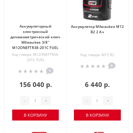
Аккумуляторный
Аккумулятор Milwaukee M12
электронный
B2 2 Ач
динамометрический ключ
Milwaukee 3/8''
M12ONEFTR38-201C FUEL
Код товара: M12ONEFTR38-
Код товара: M12 B2
201C FUEL
0
0
156 040 р.
6 440 р.
-
+
-
+
В КОРЗИНУ
В КОРЗИНУ