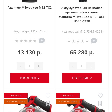
Адаптер Milwaukee M12 TC2
Аккумуляторная цанговая
прямошлифовальная
машина Milwaukee M12 FUEL
FDGS-422B
Код товара: M12 TC2-0
Код товара: M12 FDGS-422B
0
0
13 130 р.
65 280 р.
-
+
-
+
В КОРЗИНУ
В КОРЗИНУ
Новинка
Новинка
Заканчивается
Заканчивается