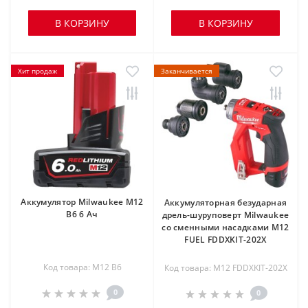
В КОРЗИНУ
В КОРЗИНУ
Хит продаж
Заканчивается
Аккумулятор Milwaukee M12
Аккумуляторная безударная
B6 6 Ач
дрель-шуруповерт Milwaukee
со сменными насадками M12
FUEL FDDXKIT-202X
Код товара: M12 B6
Код товара: M12 FDDXKIT-202X
0
0