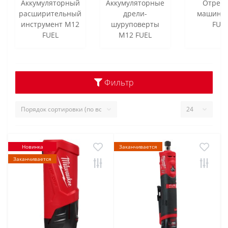
Аккумуляторный
Аккумуляторные
Отрез
расширительный
дрели-
машины
инструмент M12
шуруповерты
FUE
FUEL
M12 FUEL
Фильтр
Новинка
Заканчивается
Заканчивается