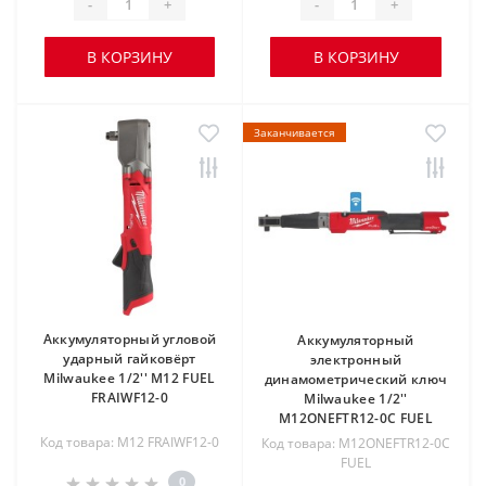
-
+
-
+
В КОРЗИНУ
В КОРЗИНУ
Заканчивается
Аккумуляторный угловой
Аккумуляторный
ударный гайковёрт
электронный
Milwaukee 1/2'' M12 FUEL
динамометрический ключ
FRAIWF12-0
Milwaukee 1/2''
M12ONEFTR12-0C FUEL
Код товара: M12 FRAIWF12-0
Код товара: M12ONEFTR12-0C
FUEL
0