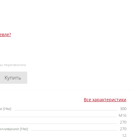
евле?
мы перезвоним
Купить
Все характеристики
 (Нм):
300
M16
270
нчивании (Нм):
270
12