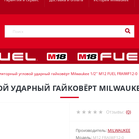
ляторный угловой ударный гайковёрт Milwaukee 1/2'' M12 FUEL FRAIWF12-0
УДАРНЫЙ ГАЙКОВЁРТ MILWAUKEE 1
Отзывы:
(0)
Производитель:
MILWAUKEE
Модель:
M12 FRAIWF12-0