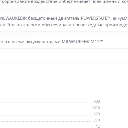
 коррозивное воздействие иобеспечивает повышенный ко
 MILWAUKEE®: бесщёточный двигатель POWERSTATE™, аккум
фта. Эти технологии обеспечивают превосходные производи
тает со всеми аккумуляторами MILWAUKEE® M12™
300
M16
270
270
12