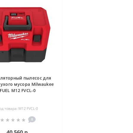
ляторный пылесос для
сухого мусора Milwaukee
FUEL M12 FVCL-0
од товара: M12 FVCL-0
0
40 560 р.