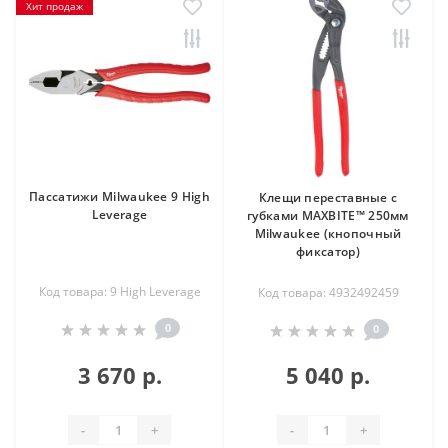
Хит продаж
Пассатижи Milwaukee 9 High
Клещи переставные с
Leverage
губками MAXBITE™ 250мм
Milwaukee (кнопочный
фиксатор)
Код товара: 9 High Leverage
Код товара: 4932492459
0
0
3 670 р.
5 040 р.
-
+
-
+