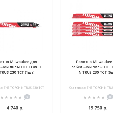
отно Milwaukee для
Полотно Milwaukee
ьной пилы THE TORCH
сабельной пилы THE
TRUS 230 TCT (1шт)
NITRUS 230 TCT (5
ра: THE TORCH NITRUS 230 TCT
Код товара: THE TORCH NITRU
0
0
4 740 р.
19 750 р.