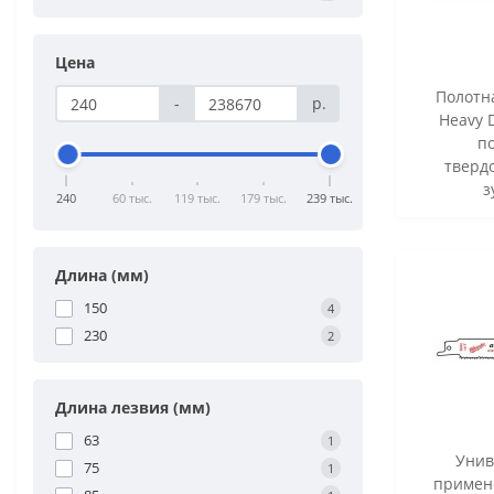
Цена
Полотна
-
р.
Heavy 
по
тверд
з
240
60 тыс.
119 тыс.
179 тыс.
239 тыс.
Длина (мм)
150
4
230
2
Длина лезвия (мм)
63
1
Унив
75
1
примене