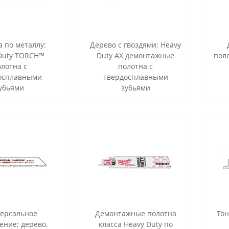
 по металлу:
Дерево с гвоздями: Heavy
Duty TORCH™
Duty AX демонтажные
пол
лотна с
полотна с
осплавными
твердосплавными
убьями
зубьями
ерсальное
Демонтажные полотна
Тон
ние: дерево,
класса Heavy Duty по