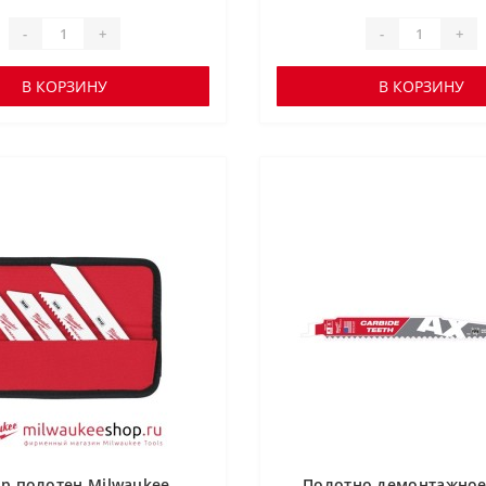
-
+
-
+
В КОРЗИНУ
В КОРЗИНУ
р полотен Milwaukee
Полотно демонтажное