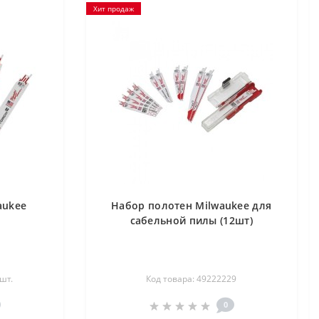
Хит продаж
aukee
Набор полотен Milwaukee для
сабельной пилы (12шт)
шт.
Код товара: 49222229
0