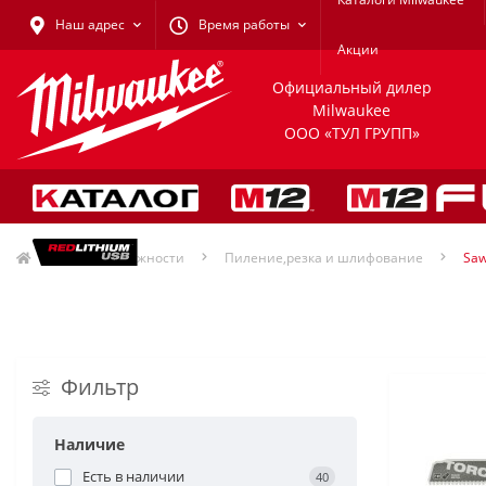
Наш адрес
Время работы
Акции
Официальный дилер
Milwaukee
ООО «ТУЛ ГРУПП»
Принадлежности
Пиление,резка и шлифование
Saw
Фильтр
Наличие
Есть в наличии
40