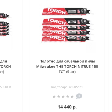
 для
Полотно для сабельной пилы
 TORCH
Milwaukee THE TORCH NITRUS 150
шт)
TCT (5шт)
S 230 TCT
Код товара: 48005561
0
14 440 р.