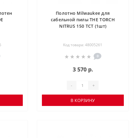
лотен
Полотно Milwaukee для
DE
сабельной пилы THE TORCH
NITRUS 150 TCT (1шт)
6
Код товара: 48005261
0
3 570 р.
-
+
В КОРЗИНУ