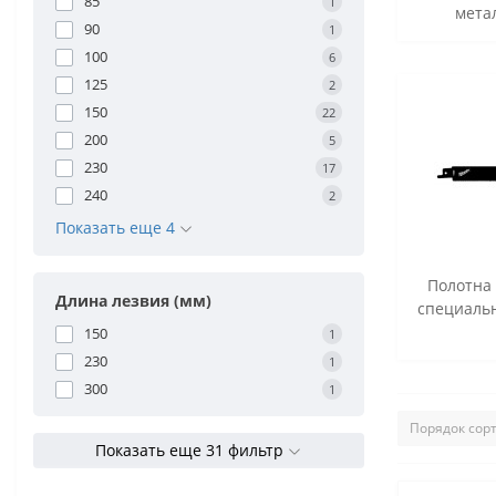
85
1
мета
90
1
100
6
125
2
150
22
200
5
230
17
240
2
Показать еще 4
Полотна
Длина лезвия (мм)
специаль
150
1
230
1
300
1
Показать еще 31 фильтр