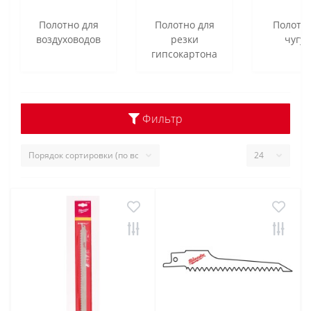
Полотно для
Полотно для
Полотн
воздуховодов
резки
чугун
гипсокартона
Фильтр