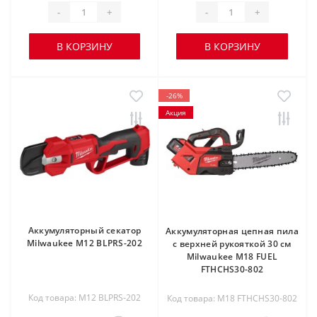
-
+
-
+
В КОРЗИНУ
В КОРЗИНУ
-26%
Акция
Аккумуляторный секатор
Аккумуляторная цепная пила
Milwaukee M12 BLPRS-202
с верхней рукояткой 30 см
Milwaukee M18 FUEL
FTHCHS30-802
Код товара: M12 BLPRS-202
Код товара: M18 FTHCHS30-802