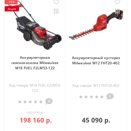
-15%
Акция
Аккумуляторная
Аккумуляторный кусторез
газонокосилка Milwaukee
Milwaukee M12 FHT20-402
M18 FUEL F2LM53-122
Код товара: M18 FUEL F2LM53-
Код товара: M12 FHT20-402
122
0
0
232 090 р.
198 160 р.
45 090 р.