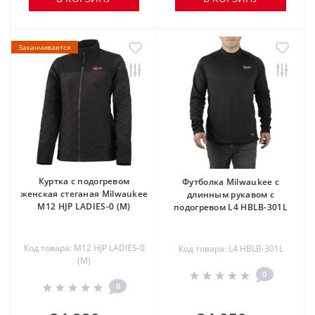
Заканчивается
Куртка с подогревом
Футболка Milwaukee с
женская стеганая Milwaukee
длинным рукавом с
M12 HJP LADIES-0 (M)
подогревом L4 HBLB-301L
Код товара: M12 HJP LADIES-0
Код товара: L4 HBLB-301L
(M)
0
0