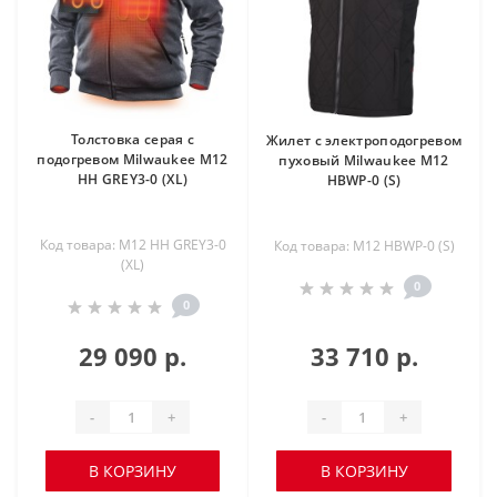
Толстовка серая с
Жилет с электроподогревом
подогревом Milwaukee M12
пуховый Milwaukee M12
HH GREY3-0 (XL)
HBWP-0 (S)
Код товара: M12 HH GREY3-0
Код товара: M12 HBWP-0 (S)
(XL)
0
0
29 090 р.
33 710 р.
-
+
-
+
В КОРЗИНУ
В КОРЗИНУ