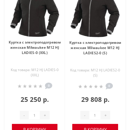
Куртка c электроподогревом
Куртка c электроподогревом
женская Milwaukee M12 HJ
женская Milwaukee M12 HJ
LADIES-0 (XXL)
LADIES2-0 (S)
Код товара: M12 HJ LADIES-0
Код товара: M12 HJ LADIES2-0
(XXL)
(S)
0
0
25 250 р.
29 808 р.
-
+
-
+
В КОРЗИНУ
В КОРЗИНУ