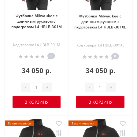
Футболка Milwaukee с
Футболка Milwaukee с
длинным рукавом с
длинным рукавом с
подогревом L4 HBLB-301M
подогревом L4 HBLB-301XL
Код товара: L4 HBLB-301M
Код товара: L4 HBLB-301XL
0
0
34 050 р.
34 050 р.
-
+
-
+
В КОРЗИНУ
В КОРЗИНУ
Заканчивается
Заканчивается