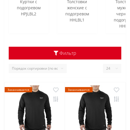
Куртки с
Толстовки
Толсто
подогревом
женские с
мужск
HPJLBL2
подогревом
черны
HHLBL1
подогр
HHBL
Фильтр
Заканчивается
Заканчивается