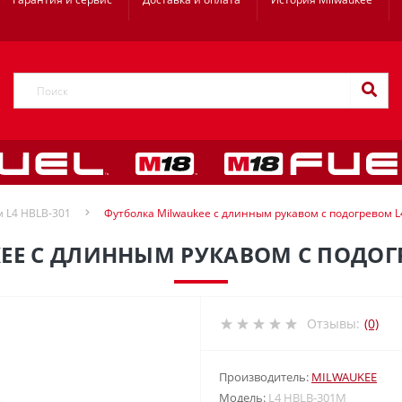
м L4 HBLB-301
Футболка Milwaukee с длинным рукавом с подогревом 
EE С ДЛИННЫМ РУКАВОМ С ПОДОГР
Отзывы:
(0)
Производитель:
MILWAUKEE
Модель:
L4 HBLB-301M