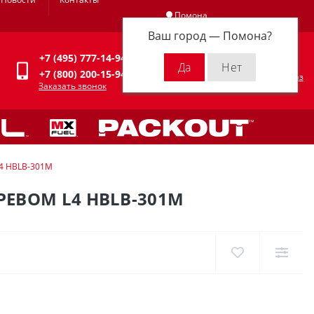
Помона
Ваш город —
Помона
?
Личный кабинет
+7 (495) 777-14-94
0
0 р.
+7 (800) 200-15-94
Оформить заказ
Заказать звонок
L4 HBLB-301M
ЕВОМ L4 HBLB-301M