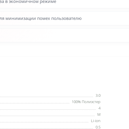
ева в экономичном режиме
 для минимизации помех пользователю
3.0
100% Полиэстер
4
M
Li-ion
0.5