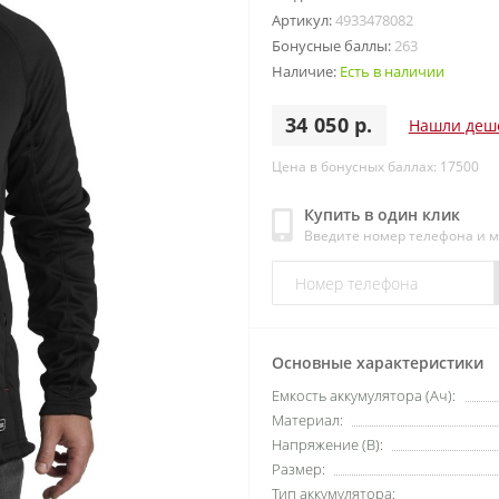
Артикул:
4933478082
Бонусные баллы:
263
Наличие:
Есть в наличии
34 050 р.
Нашли деш
Цена в бонусных баллах: 17500
Купить в один клик
Введите номер телефона и 
Основные характеристики
Емкость аккумулятора (Ач):
Материал:
Напряжение (В):
Размер:
Тип аккумулятора: