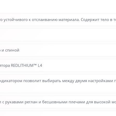
го устойчивого к отслаиванию материала. Содержит тело в т
ю и спиной
лятора REDLITHIUM™ L4
дикатором позволит выбирать между двумя настройками п
 с рукавами реглан и бесшовными плечами для высокой м