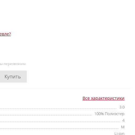
евле?
мы перезвоним
Купить
Все характеристики
3.0
100% Полиэстер
4
M
Li-ion