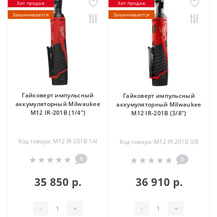
Хит продаж
Хит продаж
Заканчивается
Заканчивается
Гайковерт импульсный
Гайковерт импульсный
аккумуляторный Milwaukee
аккумуляторный Milwaukee
M12 IR-201B (1/4")
M12 IR-201B (3/8")
Код товара: M12 IR-201B 1/4
Код товара: M12 IR-201B 3/8
0
0
35 850 р.
36 910 р.
-
+
-
+