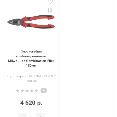
Плоскогубцы
комбинированные
Milwaukee Combination Plier
180мм
Код товара: COMBINATION PLIER
-180 мм
0
4 620 р.
-
+