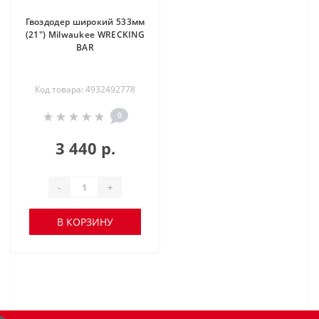
Гвоздодер широкий 533мм
(21") Milwaukee WRECKING
BAR
Код товара: 4932492778
0
3 440 р.
-
+
В КОРЗИНУ