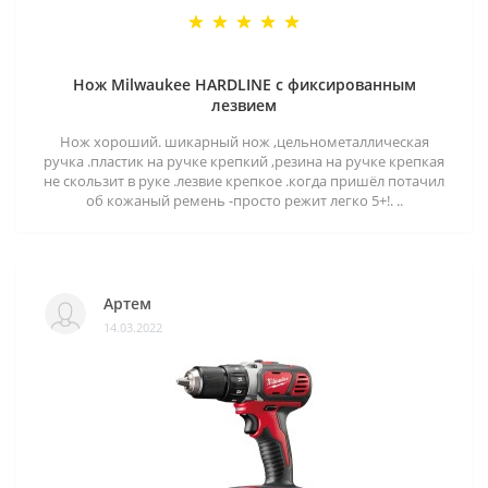
Нож Milwaukee HARDLINE с фиксированным
лезвием
Нож хороший. шикарный нож ,цельнометаллическая
ручка .пластик на ручке крепкий ,резина на ручке крепкая
не скользит в руке .лезвие крепкое .когда пришёл потачил
об кожаный ремень -просто режит легко 5+!. ..
Артем
14.03.2022