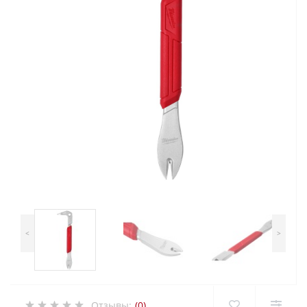
<
>
Отзывы:
(0)