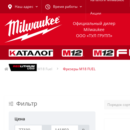
Наш адрес
Время работы
Акции
Официальный дилер
Milwaukee
ООО «ТУЛ ГРУПП»
Milwaukee M18 Fuel
Фрезеры M18 FUEL
Фильтр
Цена
-
р.