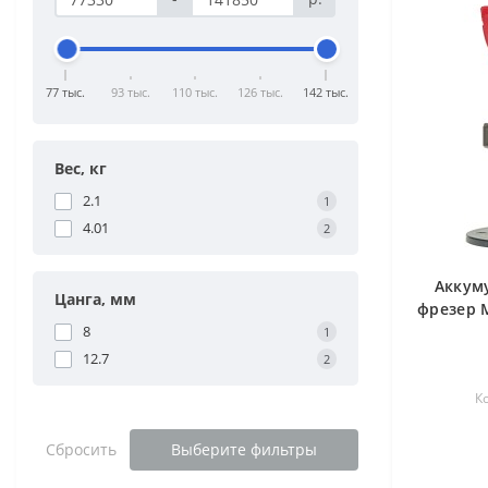
77 тыс.
93 тыс.
110 тыс.
126 тыс.
142 тыс.
Вес, кг
2.1
1
4.01
2
Аккум
Цанга, мм
фрезер M
8
1
12.7
2
К
Сбросить
Выберите фильтры