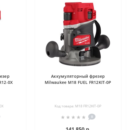
езер
Аккумуляторный фрезер
R12-0X
Milwaukee M18 FUEL FR12KIT-0P
0X
Код товара: M18 FR12KIT-0P
0
141 850 р.