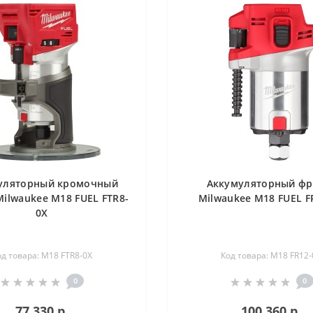
уляторный кромочный
Аккумуляторный фр
ilwaukee M18 FUEL FTR8-
Milwaukee M18 FUEL F
0X
од товара: M18 FTR8-0X
Код товара: M18 FR12-
0
0
77 330 р.
100 360 р.