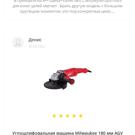
В принципе на 4++ (цена+ качество) 2 аккумулятора пока
для моих целей хватает . Брать другую модель с большим
крутящим моментом ,это под конкретные цели.....
Денис
02.03.2022
Углошлифовальная машина Milwaukee 180 мм AGV