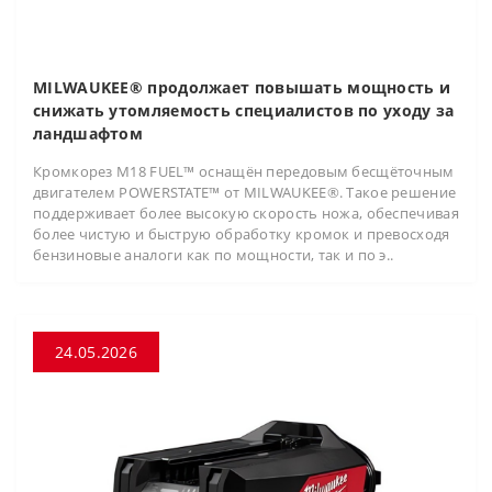
MILWAUKEE® продолжает повышать мощность и
снижать утомляемость специалистов по уходу за
ландшафтом
Кромкорез M18 FUEL™ оснащён передовым бесщёточным
двигателем POWERSTATE™ от MILWAUKEE®. Такое решение
поддерживает более высокую скорость ножа, обеспечивая
более чистую и быструю обработку кромок и превосходя
бензиновые аналоги как по мощности, так и по э..
24.05.2026