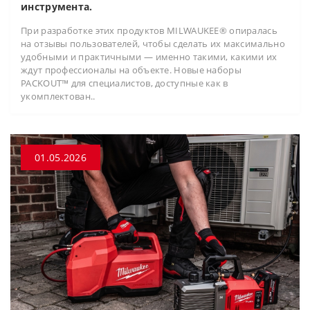
инструмента.
При разработке этих продуктов MILWAUKEE® опиралась
на отзывы пользователей, чтобы сделать их максимально
удобными и практичными — именно такими, какими их
ждут профессионалы на объекте. Новые наборы
PACKOUT™ для специалистов, доступные как в
укомплектован..
01.05.2026