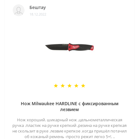
Бештау
18.12.2022
Нож Milwaukee HARDLINE с фиксированным
лезвием
Нож хороший. шикарный нож ,цельнометаллическая
ручка .пластик на ручке крепкий ,резина на ручке крепкая
не скользит в руке .лезвие крепкое .когда пришёл потачил
об кожаный ремень -просто режит легко 5+!. ..