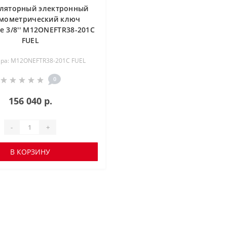
ляторный электронный
мометрический ключ
e 3/8'' M12ONEFTR38-201C
FUEL
ара: M12ONEFTR38-201C FUEL
0
156 040 р.
-
+
В КОРЗИНУ