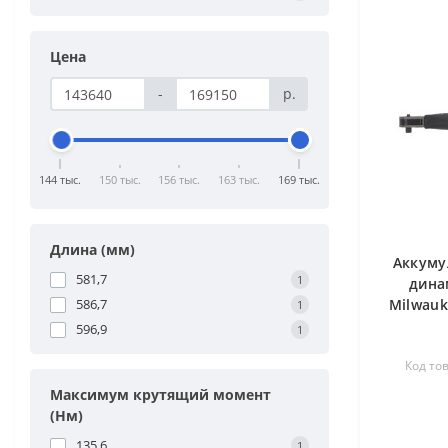
Цена
-
р.
144 тыс.
150 тыс.
156 тыс.
163 тыс.
169 тыс.
Длина (мм)
Аккуму
581,7
1
дина
586,7
Milwauk
1
596,9
1
Код то
Максимум крутящий момент
(Нм)
135,6
1