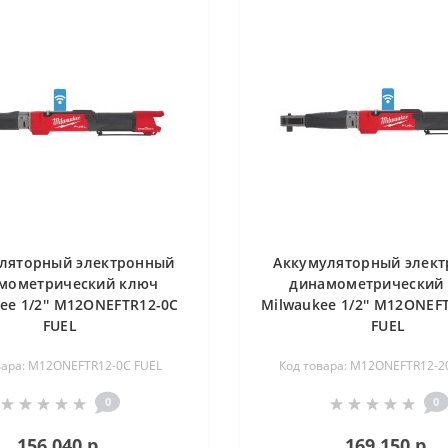
ляторный электронный
Аккумуляторный элек
мометрический ключ
динамометрический
ee 1/2'' M12ONEFTR12-0C
Milwaukee 1/2'' M12ONEF
FUEL
FUEL
вара: M12ONEFTR12-0C FUEL
Код товара: M12ONEFTR12-2
0
0
156 040 р.
169 150 р.