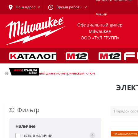
Наш адрес
Время работы
Акции
Официальный дилер
Milwaukee
ООО «ТУЛ ГРУПП»
Электронный динамометрический ключ
ЭЛЕК
Фильтр
Наличие
Заканчивается
Есть в наличии
4