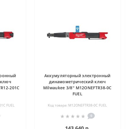
тронный
Аккумуляторный электронный
 ключ
динамометрический ключ
TR12-201C
Milwaukee 3/8'' M12ONEFTR38-0C
FUEL
01C FUEL
Код товара: M12ONEFTR38-0C FUEL
0
143 640 р.