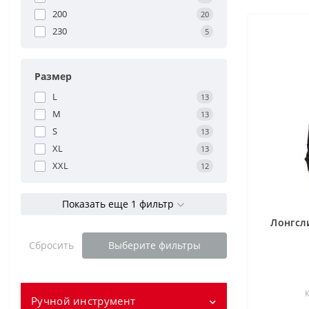
200
20
230
5
Размер
L
13
M
13
S
13
XL
13
XXL
12
Показать еще 1 фильтр
Лонгсл
Сбросить
Выберите фильтры
Ручной инструмент