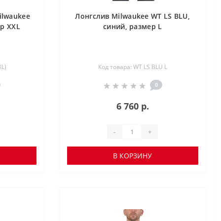
ilwaukee
Лонгслив Milwaukee WT LS BLU,
р XXL
синий, размер L
XL)
Код товара: WT LS BLU L
0
6 760 р.
-
+
В КОРЗИНУ