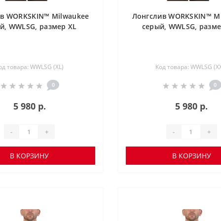
в WORKSKIN™ Milwaukee
Лонгслив WORKSKIN™ M
й, WWLSG, размер XL
серый, WWLSG, разме
од товара: WWLSG (XL)
Код товара: WWLSG (X
0
0
5 980 р.
5 980 р.
-
+
-
+
В КОРЗИНУ
В КОРЗИНУ