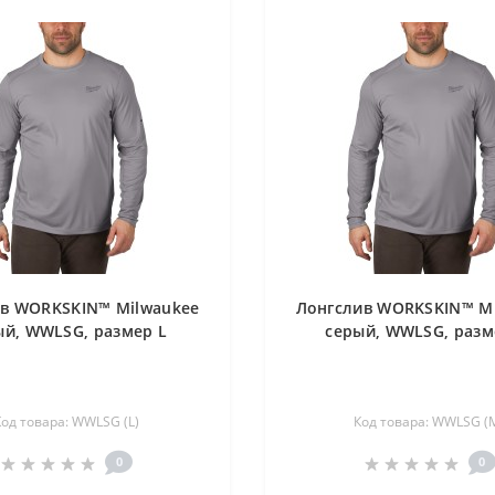
в WORKSKIN™ Milwaukee
Лонгслив WORKSKIN™ M
ый, WWLSG, размер L
серый, WWLSG, разм
Код товара: WWLSG (L)
Код товара: WWLSG (
0
0