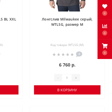
0
LS BL XXL
Лонгслив Milwaukee серый,
WTLSG, размер M
0
XXL
Код товара: WTLSG (M)
0
0
6 760 р.
-
+
В КОРЗИНУ