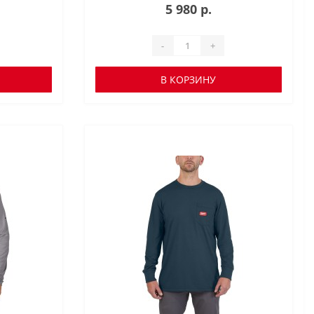
5 980 р.
-
+
В КОРЗИНУ