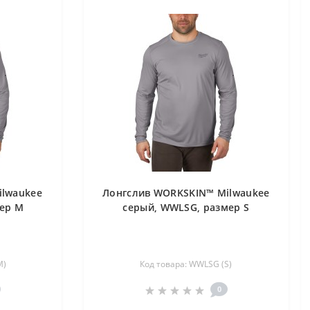
ilwaukee
Лонгслив WORKSKIN™ Milwaukee
ер M
серый, WWLSG, размер S
M)
Код товара: WWLSG (S)
0