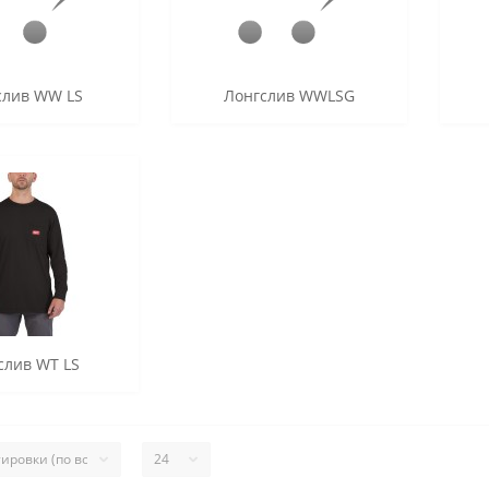
слив WW LS
Лонгслив WWLSG
слив WT LS