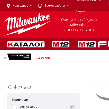
Наш адрес
Время работы
Акции
Официальный дилер
Milwaukee
ООО «ТУЛ ГРУПП»
Одежда
Лонгслив
Фильтр
Наличие
Есть в наличии
11