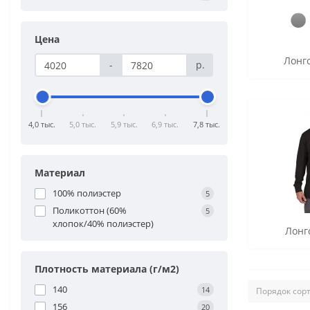
Цена
Лонг
-
р.
4,0 тыс.
5,0 тыс.
5,9 тыс.
6,9 тыс.
7,8 тыс.
Материал
100% полиэстер
5
Поликоттон (60%
5
хлопок/40% полиэстер)
Лонг
Плотность материала (г/м2)
140
14
156
20