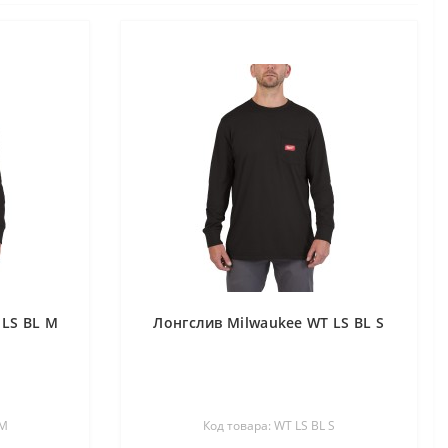
 LS BL M
Лонгслив Milwaukee WT LS BL S
 M
Код товара: WT LS BL S