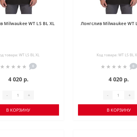
в Milwaukee WT LS BL XL
Лонгслив Milwaukee WT 
од товара: WT LS BL XL
Код товара: WT LS BL 
0
0
4 020 р.
4 020 р.
-
+
-
+
В КОРЗИНУ
В КОРЗИНУ