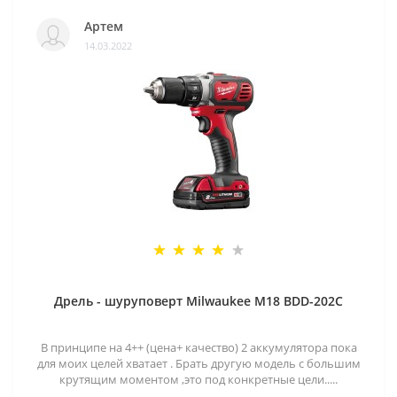
Артем
14.03.2022
Дрель - шуруповерт Milwaukee M18 BDD-202C
В принципе на 4++ (цена+ качество) 2 аккумулятора пока
для моих целей хватает . Брать другую модель с большим
крутящим моментом ,это под конкретные цели.....