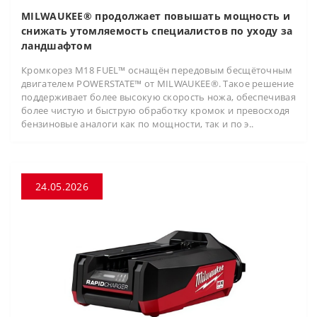
MILWAUKEE® продолжает повышать мощность и
снижать утомляемость специалистов по уходу за
ландшафтом
Кромкорез M18 FUEL™ оснащён передовым бесщёточным
двигателем POWERSTATE™ от MILWAUKEE®. Такое решение
поддерживает более высокую скорость ножа, обеспечивая
более чистую и быструю обработку кромок и превосходя
бензиновые аналоги как по мощности, так и по э..
24.05.2026