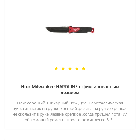
Нож Milwaukee HARDLINE с фиксированным
лезвием
Нож хороший. шикарный нож ,цельнометаллическая
ручка .пластик на ручке крепкий ,резина на ручке крепкая
не скользит в руке .лезвие крепкое .когда пришёл потачил
об кожаный ремень -просто режит легко 5+!. ..