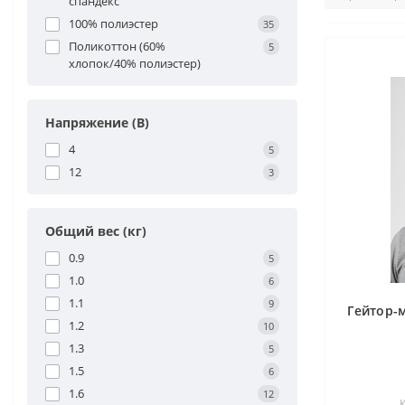
спандекс
100% полиэстер
35
Поликоттон (60%
5
хлопок/40% полиэстер)
Напряжение (В)
4
5
12
3
Общий вес (кг)
0.9
5
1.0
6
1.1
9
Гейтор-
1.2
10
1.3
5
1.5
6
1.6
12