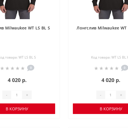
ив Milwaukee WT LS BL S
Лонгслив Milwaukee WT 
од товара: WT LS BL S
Код товара: WT LS BL 
0
0
4 020 р.
4 020 р.
-
+
-
+
В КОРЗИНУ
В КОРЗИНУ