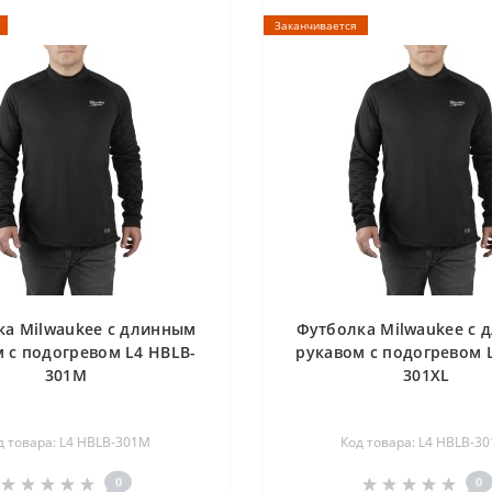
Заканчивается
ка Milwaukee с длинным
Футболка Milwaukee с 
 с подогревом L4 HBLB-
рукавом с подогревом 
301M
301XL
д товара: L4 HBLB-301M
Код товара: L4 HBLB-30
0
0