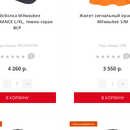
йсболка Milwaukee
Жилет сигнальный ор
ANCE L/XL, темно-серая
Milwaukee S/M
BCP
од товара: 4932493104
Код товара: S/M
0
0
4 260 р.
3 550 р.
-
+
-
+
В КОРЗИНУ
В КОРЗИНУ
Заканчивается