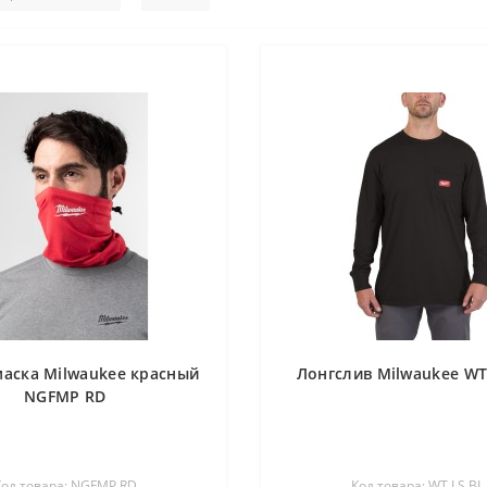
маска Milwaukee красный
Лонгслив Milwaukee WT 
NGFMP RD
Код товара: NGFMP RD
Код товара: WT LS BL 