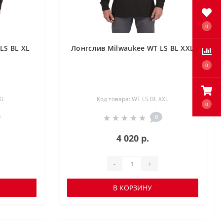
0
LS BL XL
Лонгслив Milwaukee WT LS BL XXL
0
XL
Код товара: WT LS BL XXL
0
0
4 020 р.
-
+
В КОРЗИНУ