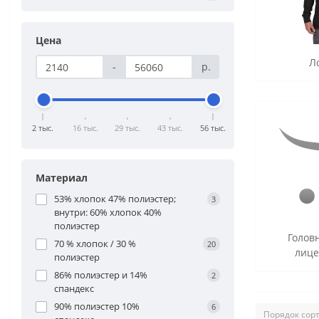
Цена
Л
-
р.
2 тыс.
16 тыс.
29 тыс.
43 тыс.
56 тыс.
Материал
53% хлопок 47% полиэстер;
3
внутри: 60% хлопок 40%
полиэстер
Голов
70 % хлопок / 30 %
20
лице
полиэстер
86% полиэстер и 14%
2
спандекс
90% полиэстер 10%
6