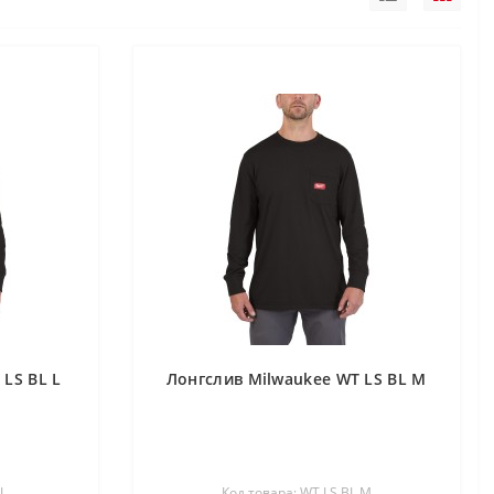
LS BL L
Лонгслив Milwaukee WT LS BL M
L
Код товара: WT LS BL M