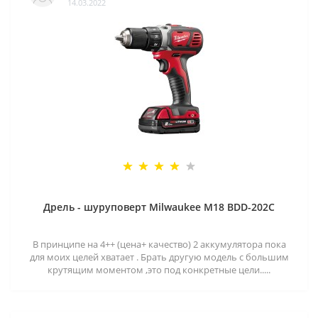
14.03.2022
Дрель - шуруповерт Milwaukee M18 BDD-202C
В принципе на 4++ (цена+ качество) 2 аккумулятора пока
для моих целей хватает . Брать другую модель с большим
крутящим моментом ,это под конкретные цели.....