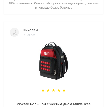
180 справляется. Резка труб, проката за один проход легким
и гораздо более безопа..
Николай
11.09.2021
Рюкзак большой с жестим дном Milwaukee