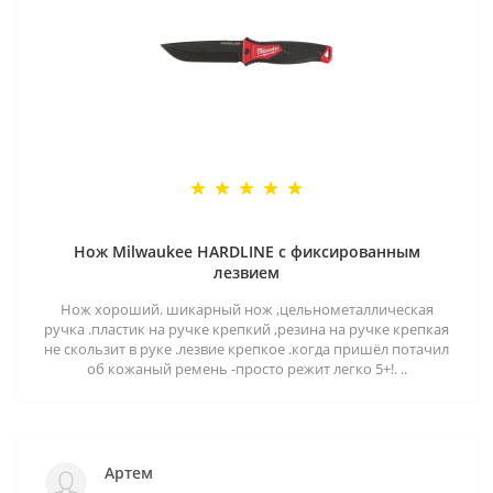
Нож Milwaukee HARDLINE с фиксированным
лезвием
Нож хороший. шикарный нож ,цельнометаллическая
ручка .пластик на ручке крепкий ,резина на ручке крепкая
не скользит в руке .лезвие крепкое .когда пришёл потачил
об кожаный ремень -просто режит легко 5+!. ..
Артем