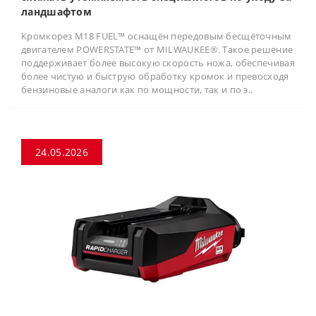
ландшафтом
Кромкорез M18 FUEL™ оснащён передовым бесщёточным
двигателем POWERSTATE™ от MILWAUKEE®. Такое решение
поддерживает более высокую скорость ножа, обеспечивая
более чистую и быструю обработку кромок и превосходя
бензиновые аналоги как по мощности, так и по э..
24.05.2026