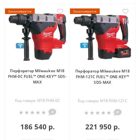
Заканчивается
Заканчивается
Перфоратор Milwaukee M18
Перфоратор Milwaukee M18
FHM-0C FUEL™ ONE-KEY™ SDS-
FHM-121C FUEL™ ONE-KEY™
MAX
SDS-MAX
Код товара: M18 FHM-0C
Код товара: M18 FHM-121C
0
0
186 540 р.
221 950 р.