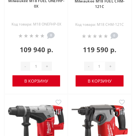
Milwaukee M18 FUEL ONEFHP-
Milwaukee M18 FUEL CHM-
0X
121C
Код товара: M18 ONEFHP-0X
Код товара: M18 CHM-121C
0
0
109 940 р.
119 590 р.
-
+
-
+
В КОРЗИНУ
В КОРЗИНУ