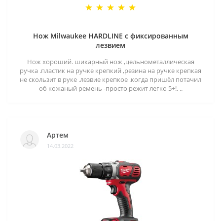
Нож Milwaukee HARDLINE с фиксированным
лезвием
Нож хороший. шикарный нож ,цельнометаллическая
ручка .пластик на ручке крепкий ,резина на ручке крепкая
не скользит в руке .лезвие крепкое .когда пришёл потачил
об кожаный ремень -просто режит легко 5+!. ..
Артем
14.03.2022