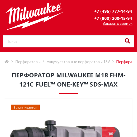
+7 (495) 777-14-94
+7 (800) 200-15-94
Заказать звонок
Перфораторы
Аккумуляторные перфораторы 18V
Перфорато
ПЕРФОРАТОР MILWAUKEE M18 FHM-
121C FUEL™ ONE-KEY™ SDS-MAX
Заканчивается