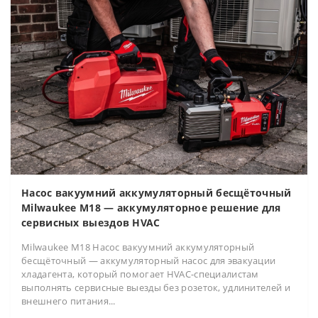
Насос вакуумний аккумуляторный бесщёточный
Milwaukee M18 — аккумуляторное решение для
сервисных выездов HVAC
Milwaukee M18 Насос вакуумний аккумуляторный
бесщёточный — аккумуляторный насос для эвакуации
хладагента, который помогает HVAC-специалистам
выполнять сервисные выезды без розеток, удлинителей и
внешнего питания...