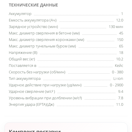
ТЕХНИЧЕСКИЕ ДАННЫЕ
Аккумулятор
1
Емкость аккумулятора (Ач)
12.0
Зарядное устройство (мин)
130 мин
Макс. диаметр сверления в бетоне (мм)
45
Макс. диаметр сверления коронками (мм)
150
Макс. диаметр тунельным буром (мм)
65
Напряжение (В)
18
Общий вес (кг)
10.2
Поставляется в
Кейс
Скорость без нагрузки (об/мин)
0 - 380
Тип аккумулятора
Li-ion
Ударное действие при нагрузке (уд/мин)
0 - 2900
Ударное сверление (м/c² )
9.4
Уровень вибрации при долблении (м/с²)
7.8
Энергия удара (EPTA)(Дж)
11.0
Комплект поставки