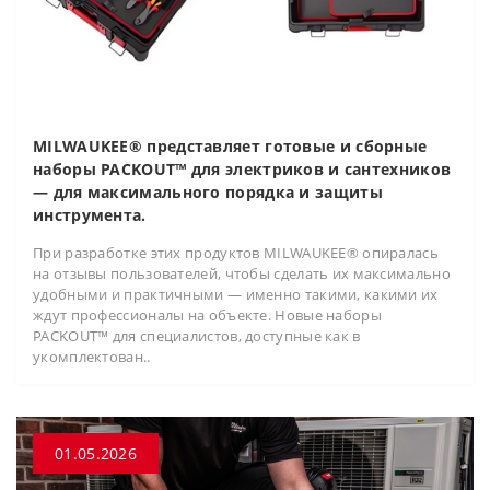
MILWAUKEE® представляет готовые и сборные
наборы PACKOUT™ для электриков и сантехников
— для максимального порядка и защиты
инструмента.
При разработке этих продуктов MILWAUKEE® опиралась
на отзывы пользователей, чтобы сделать их максимально
удобными и практичными — именно такими, какими их
ждут профессионалы на объекте. Новые наборы
PACKOUT™ для специалистов, доступные как в
укомплектован..
01.05.2026