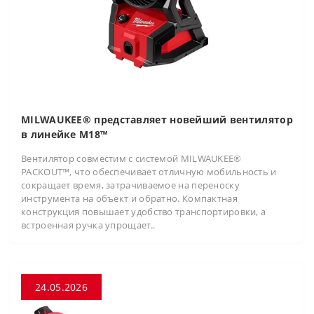
MILWAUKEE® представляет новейший вентилятор
в линейке M18™
Вентилятор совместим с системой MILWAUKEE®
PACKOUT™, что обеспечивает отличную мобильность и
сокращает время, затрачиваемое на переноску
инструмента на объект и обратно. Компактная
конструкция повышает удобство транспортировки, а
встроенная ручка упрощает..
24.05.2026