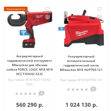
Заканчивается
Аккумуляторный
Аккумуляторный
гидравлический инструмент
вспомогательный
Milwaukee для обжима
гидравлический насос
кабеля FORCE LOGIC M18 M18
Milwaukee M18 HUP700-121
HCCT109/42-522C
Код товара: M18 HCCT109/42-
Код товара: M18 HUP700-121
522C
0
0
560 290 р.
1 024 130 р.