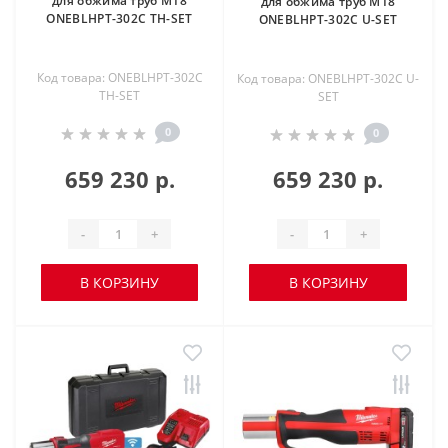
для обжима труб M18
для обжима труб M18
ONEBLHPT-302C TH-SET
ONEBLHPT-302C U-SET
Код товара: ONEBLHPT-302C
Код товара: ONEBLHPT-302C U-
TH-SET
SET
0
0
659 230 р.
659 230 р.
-
+
-
+
В КОРЗИНУ
В КОРЗИНУ