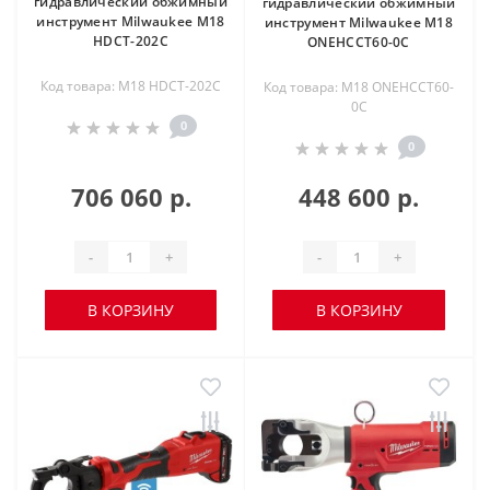
гидравлический обжимный
гидравлический обжимный
инструмент Milwaukee M18
инструмент Milwaukee M18
HDCT-202C
ONEHCCT60-0C
Код товара: M18 HDCT-202C
Код товара: M18 ONEHCCT60-
0C
0
0
706 060 р.
448 600 р.
-
+
-
+
В КОРЗИНУ
В КОРЗИНУ