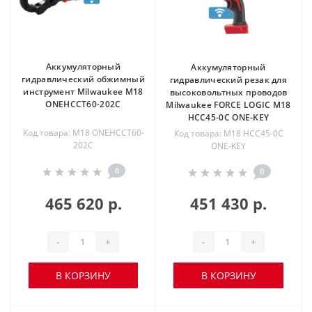
Аккумуляторный
Аккумуляторный
гидравлический обжимный
гидравлический резак для
инструмент Milwaukee M18
высоковольтных проводов
ONEHCCT60-202C
Milwaukee FORCE LOGIC M18
HCC45-0C ONE-KEY
Код товара: M18 ONEHCCT60-
Код товара: M18 HCC45-0C
202C
ONE-KEY
0
0
465 620 р.
451 430 р.
-
+
-
+
В КОРЗИНУ
В КОРЗИНУ