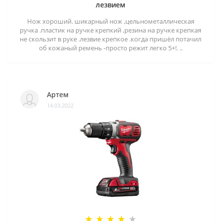
лезвием
Нож хороший. шикарный нож ,цельнометаллическая
ручка .пластик на ручке крепкий ,резина на ручке крепкая
не скользит в руке .лезвие крепкое .когда пришёл потачил
об кожаный ремень -просто режит легко 5+!. ..
Артем
14.03.2022