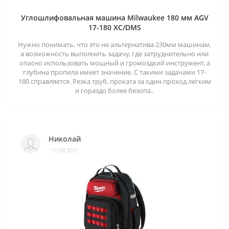
Углошлифовальная машина Milwaukee 180 мм AGV
17-180 XC/DMS
Нужно понимать, что это не альтернатива 230мм машинам,
а возможность выполнить задачу, где затруднительно или
опасно использовать мощный и громоздкий инструмент, а
глубина пропила имеет значение. С такими задачами 17-
180 справляется. Резка труб, проката за один проход легким
и гораздо более безопа..
Николай
11.09.2021