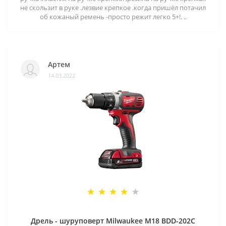
не скользит в руке .лезвие крепкое .когда пришёл потачил
об кожаный ремень -просто режит легко 5+!. ..
Артем
14.03.2022
Дрель - шуруповерт Milwaukee M18 BDD-202C