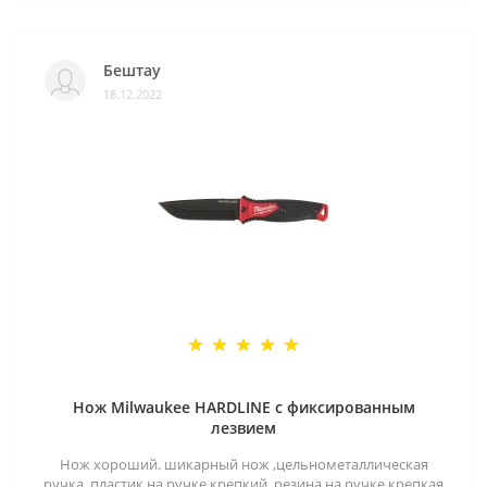
Бештау
18.12.2022
Нож Milwaukee HARDLINE с фиксированным
лезвием
Нож хороший. шикарный нож ,цельнометаллическая
ручка .пластик на ручке крепкий ,резина на ручке крепкая