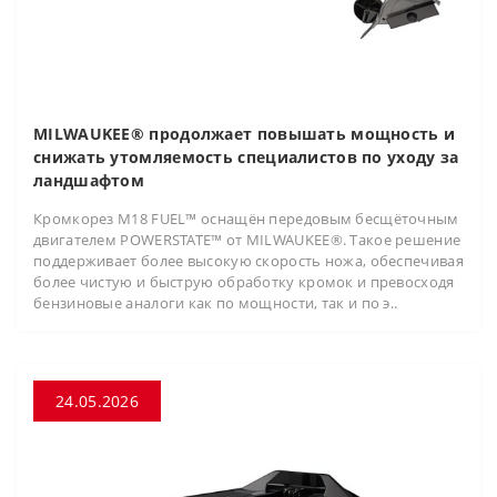
MILWAUKEE® продолжает повышать мощность и
снижать утомляемость специалистов по уходу за
ландшафтом
Кромкорез M18 FUEL™ оснащён передовым бесщёточным
двигателем POWERSTATE™ от MILWAUKEE®. Такое решение
поддерживает более высокую скорость ножа, обеспечивая
более чистую и быструю обработку кромок и превосходя
бензиновые аналоги как по мощности, так и по э..
24.05.2026