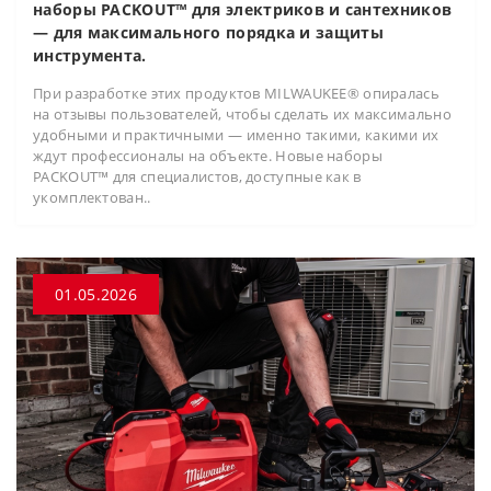
наборы PACKOUT™ для электриков и сантехников
— для максимального порядка и защиты
инструмента.
При разработке этих продуктов MILWAUKEE® опиралась
на отзывы пользователей, чтобы сделать их максимально
удобными и практичными — именно такими, какими их
ждут профессионалы на объекте. Новые наборы
PACKOUT™ для специалистов, доступные как в
укомплектован..
01.05.2026