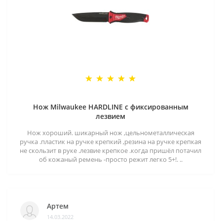
Нож Milwaukee HARDLINE с фиксированным
лезвием
Нож хороший. шикарный нож ,цельнометаллическая
ручка .пластик на ручке крепкий ,резина на ручке крепкая
не скользит в руке .лезвие крепкое .когда пришёл потачил
об кожаный ремень -просто режит легко 5+!. ..
Артем
14.03.2022