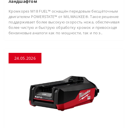
ландшафтом
Кромкорез M18 FUEL™ оснащён передовым бесщёточным
двигателем POWERSTATE™ от MILWAUKEE®. Такое решение
поддерживает более высокую скорость ножа, обеспечивая
более чистую и быструю обработку кромок и превосходя
бензиновые аналоги как по мощности, так и по э..
24.05.2026