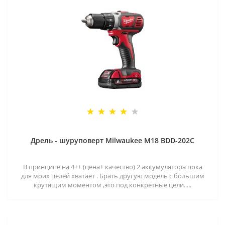
Дрель - шуруповерт Milwaukee M18 BDD-202C
В принципе на 4++ (цена+ качество) 2 аккумулятора пока
для моих целей хватает . Брать другую модель с большим
крутящим моментом ,это под конкретные цели.....