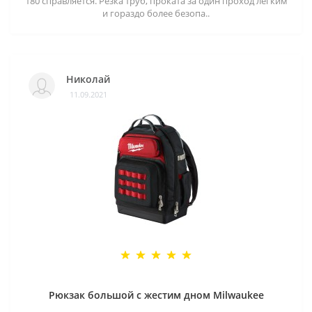
180 справляется. Резка труб, проката за один проход легким
и гораздо более безопа..
Николай
11.09.2021
Рюкзак большой с жестим дном Milwaukee