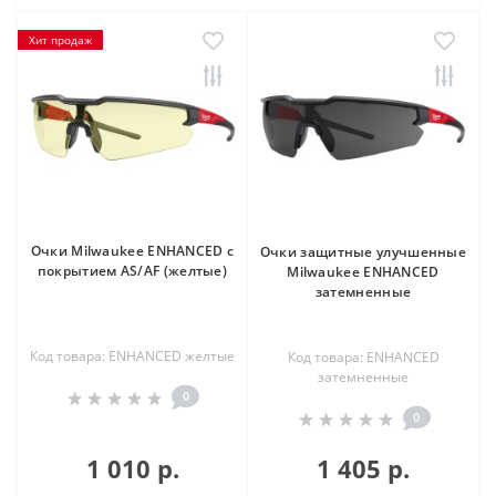
Хит продаж
Очки Milwaukee ENHANCED с
Очки защитные улучшенные
покрытием AS/AF (желтые)
Milwaukee ENHANCED
затемненные
Код товара: ENHANCED желтые
Код товара: ENHANCED
затемненные
0
0
1 010 р.
1 405 р.