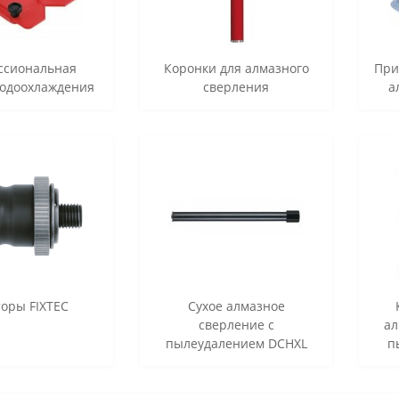
ссиональная
Коронки для алмазного
При
водоохлаждения
сверления
а
оры FIXTEC
Сухое алмазное
сверление с
ал
пылеудалением DCHXL
п