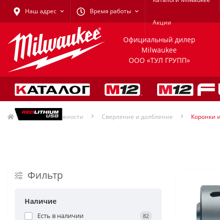
Наш адрес
Время работы
Акции
Официальный дилер
Milwaukee
ООО «ТУЛ ГРУПП»
Принадлежности
Сверление и долбление
Коронки 
Фильтр
Наличие
Есть в наличии
82