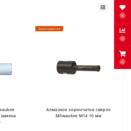
0
Заканчивается
0
0
waukee
Алмазное корончатое сверло
 замена
Milwaukee М14 10 мм
)