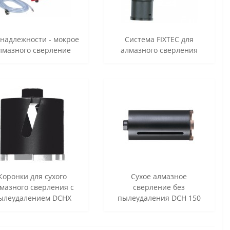
надлежности - мокрое
Система FIXTEC для
лмазного сверление
алмазного сверления
Коронки для сухого
Сухое алмазное
мазного сверления с
сверление без
ылеудалением DCHX
пылеудаления DCH 150