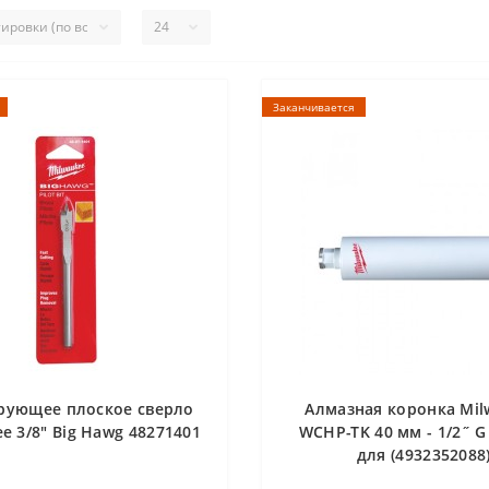
Заканчивается
рующее плоское сверло
Алмазная коронка Mil
e 3/8" Big Hawg 48271401
WCHP-TK 40 мм - 1/2˝ G
для (4932352088