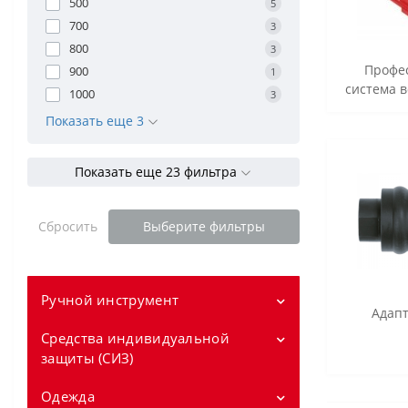
500
5
700
3
800
3
Профе
900
1
система 
1000
3
Показать еще 3
Показать еще 23 фильтра
Сбросить
Выберите фильтры
Ручной инструмент
Адапт
Средства индивидуальной
Измерение
защиты (СИЗ)
Короткие рулетки
Уровни
Одежда
Перчатки