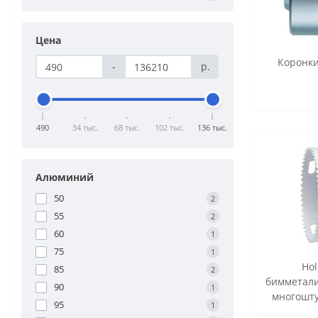
Цена
Коронки
-
р.
490
34 тыс.
68 тыс.
102 тыс.
136 тыс.
Алюминий
50
2
55
2
60
1
75
1
Hol
85
2
бимметали
90
1
многошту
95
1