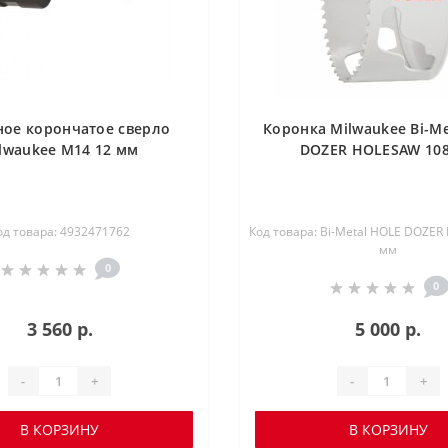
ное корончатое сверло
Коронка Milwaukee Bi-M
lwaukee М14 12 мм
DOZER HOLESAW 10
од товара: 4932471762
Код товара: Bi-Metal HOLE DOZE
мм
0
0
3 560 р.
5 000 р.
-
+
-
+
В КОРЗИНУ
В КОРЗИНУ