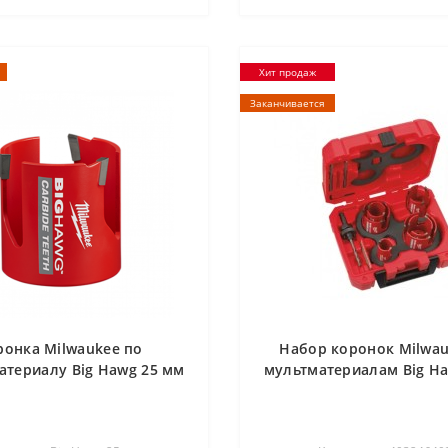
Хит продаж
Заканчивается
ронка Milwaukee по
Набор коронок Milwau
атериалу Big Hawg 25 мм
мультматериалам Big Ha