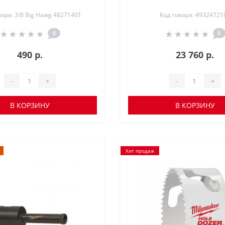
вара: 3/8 Big Hawg 48271401
Код товара: 49324721
0
0
490 р.
23 760 р.
-
+
-
+
В КОРЗИНУ
В КОРЗИНУ
Хит продаж