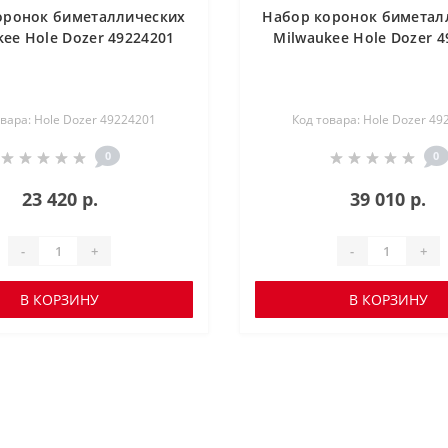
оронок биметаллических
Набор коронок биметал
kee Hole Dozer 49224201
Milwaukee Hole Dozer 4
овара: Hole Dozer 49224201
Код товара: Hole Dozer 49
0
0
23 420 р.
39 010 р.
-
+
-
+
В КОРЗИНУ
В КОРЗИНУ