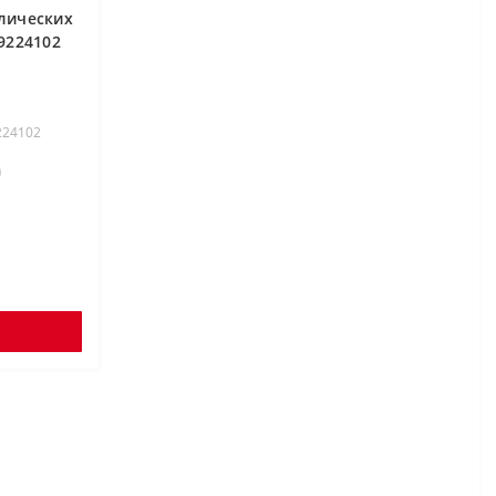
лических
9224102
224102