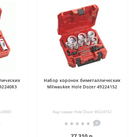
лических
Набор коронок биметаллических
9224083
Milwaukee Hole Dozer 49224152
224083
Код товара: Hole Dozer 49224152
0
27 310 р.