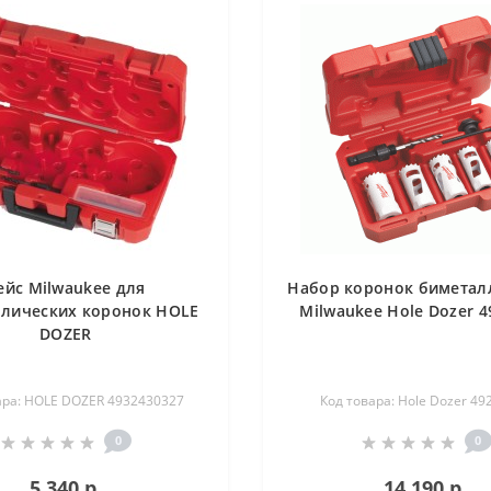
ейс Milwaukee для
Набор коронок биметал
лических коронок HOLE
Milwaukee Hole Dozer 4
DOZER
ара: HOLE DOZER 4932430327
Код товара: Hole Dozer 49
0
0
5 340 р.
14 190 р.