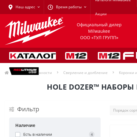
Наш адрес
Время работы
Акции
Официальный дилер
Milwaukee
ООО «ТУЛ ГРУПП»
Принадлежности
Сверление и долбление
Коронки 
HOLE DOZER™ НАБОРЫ
Фильтр
Наличие
Есть в наличии
4