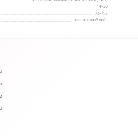
14–30
32–152
пластиковый кейс
м
м
м
м