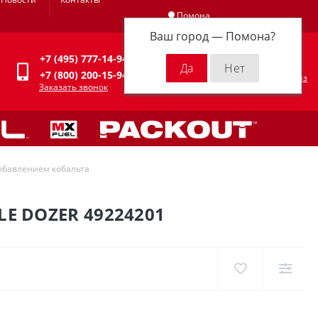
Помона
Ваш город —
Помона
?
Личный кабинет
+7 (495) 777-14-94
0
0 р.
+7 (800) 200-15-94
Оформить заказ
Заказать звонок
добавлением кобальта
E DOZER 49224201