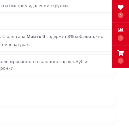
ба и быстром удалении стружки.
0
. Сталь типа
Matrix II
содержит 8% кобальта, что
0
температурах.
олегированного стального сплава. Зубья
0
оронки.