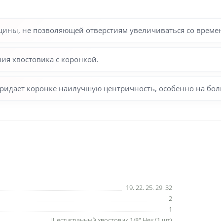
щины, не позволяющей отверстиям увеличиваться со време
ния хвостовика с коронкой.
придает коронке наилучшую центричность, особенно на бо
19. 22. 25. 29. 32
2
1
Шестигранный хвостовик 1/8" Нех (1 шт)