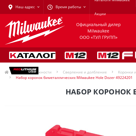
Наш адрес
Время работы
Акции
Официальный дилер
Milwaukee
ООО «ТУЛ ГРУПП»
Принадлежности
Сверление и долбление
Коронки 
Набор коронок биметаллических Milwaukee Hole Dozer 49224201
НАБОР КОРОНОК Б