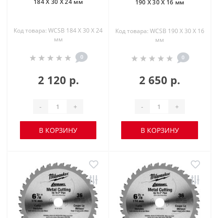
184 X 30 X 24 мм
190 X 30 X 16 мм
Код товара: WCSB 184 X 30 X 24
Код товара: WCSB 190 X 30 X 16
мм
мм
0
0
2 120 р.
2 650 р.
-
+
-
+
В КОРЗИНУ
В КОРЗИНУ