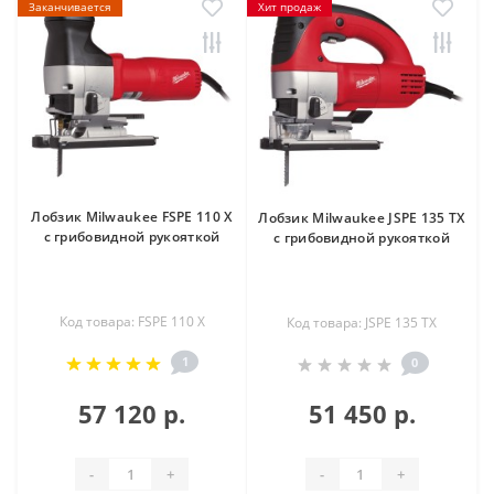
Заканчивается
Хит продаж
Лобзик Milwaukee FSPE 110 X
Лобзик Milwaukee JSPE 135 TX
с грибовидной рукояткой
с грибовидной рукояткой
Код товара: FSPE 110 X
Код товара: JSPE 135 TX
1
0
57 120 р.
51 450 р.
-
+
-
+